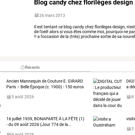
Blog candy chez florilèges design
26 mars 2013
Il
est
tentant
ce
blog
candy
chez
florilèges
design,
n'es
de
l'oeil!
alors
si
vous
êtes
comme
moi,
pourquoi
ne
pa
!!
a
l'occasion
de
la
(très)
prochaine
sortie
de
sa
nouvel
florilèges
design
vous
…
Récents
Ancien Mannequin de Couture E. GIRARD
DIGI
Paris – Belle Époque (c. 1900) - 150 euros
a dé
5 août 2026
8
16
juillet
1939,
BONAPARTE
À
LA
FÊTE
(1)
visi
-
du
09
août
2026
(Jour
774
de
la
…
3
9 août 2026