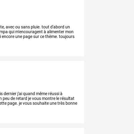
te,
avec
ou
sans
pluie.
tout
d'abord
un
mpa
qui
m'encouragent
à
alimenter
mon
i
encore
une
page
sur
ce
thème.
toujours
 dernier j'ai quand même réussi à
un peu de retard je vous montre le résultat
 cette page. je vous souhaite une très bonne