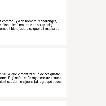
t
comme
il
y
a
de
nombreux
challenges,
e
réinstaller
à
ma
table
de
scrap
:lol:
j'ai
ombait
bien,
j'adore
ce
que
fait
maska
au
n
2014,
que
je
montrerai
un
de
ces
quatre,
nnée
là.
j'espère
enfin
m'y
remettre,
reste
à
ient
ces
derniers
jours,
j'ai
regroupé
qques