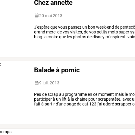
Chez annette
20 mai 2013
J'espère
que
vous
passez
un
bon
week-end
de
pentecô
grand
merci
de
vos
visites,
de
vos
petits
mots
super
sy
blog.
a
croire
que
les
photos
de
disney
m'inspirent,
voic
pour
l'anniversaire
de
…
Balade à pornic
9 juil. 2013
Peu de scrap au programme en ce moment mais le mois
participer à un lift à la chaine pour scrapentête. avec 
fait à partir d'une page de cat 123 j'ai adoré scrapper
fin de soirée. merlette