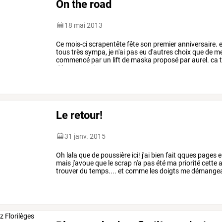
On the road
18 mai 2013
Ce
mois-ci
scrapentête
fête
son
premier
anniversaire.
e
tous
très
sympa,
je
n'ai
pas
eu
d'autres
choix
que
de
m
commencé
par
un
lift
de
maska
proposé
par
aurel.
ca
t
départ,
je
nai
pas
…
Le retour!
31 janv. 2015
Oh
lala
que
de
poussière
ici!
j'ai
bien
fait
qques
pages
e
mais
j'avoue
que
le
scrap
n'a
pas
été
ma
priorité
cette
a
trouver
du
temps....
et
comme
les
doigts
me
démangea
trucs
qui
…