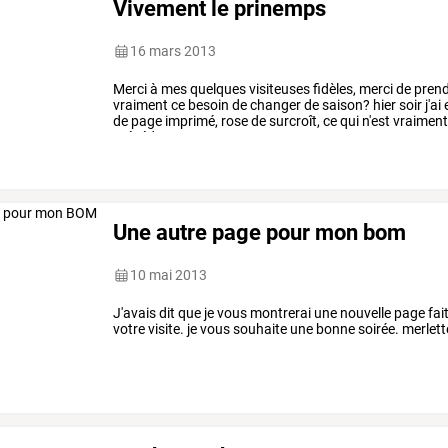
Vivement le prinemps
16 mars 2013
Merci
à
mes
quelques
visiteuses
fidèles,
merci
de
prend
vraiment
ce
besoin
de
changer
de
saison?
hier
soir
j'ai
de
page
imprimé,
rose
de
surcroît,
ce
qui
n'est
vraimen
précédente
…
Une autre page pour mon bom
10 mai 2013
J'avais dit que je vous montrerai une nouvelle page fai
votre visite. je vous souhaite une bonne soirée. merlett