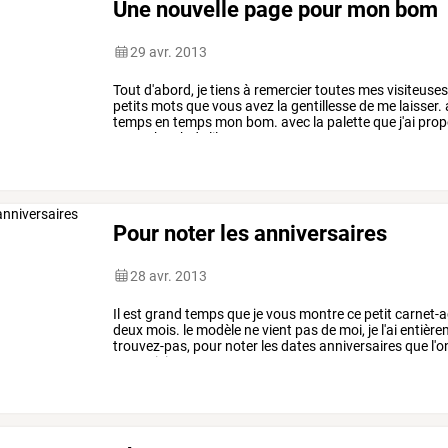
Une nouvelle page pour mon bom
29 avr. 2013
Tout
d'abord,
je
tiens
à
remercier
toutes
mes
visiteuses
petits
mots
que
vous
avez
la
gentillesse
de
me
laisser.
temps
en
temps
mon
bom.
avec
la
palette
que
j'ai
prop
et
un
sketch
de
lilou
que
…
Pour noter les anniversaires
28 avr. 2013
Il
est
grand
temps
que
je
vous
montre
ce
petit
carnet-
deux
mois.
le
modèle
ne
vient
pas
de
moi,
je
l'ai
entière
trouvez-pas,
pour
noter
les
dates
anniversaires
que
l'o
votre
visite
et
…