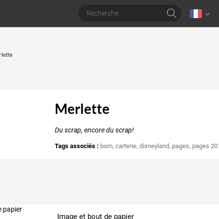
rlette
Merlette
Du scrap, encore du scrap!
Tags associés :
bom
,
carterie
,
disneyland
,
pages
,
pages 20
Image et bout de papier