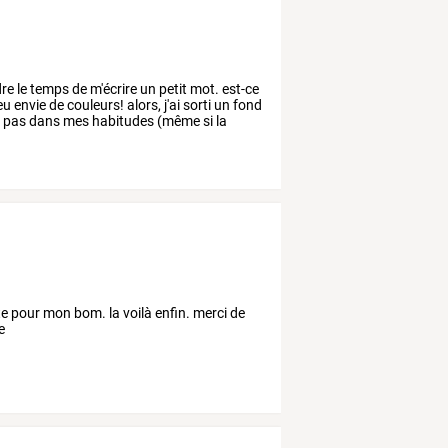
re
le
temps
de
m'écrire
un
petit
mot.
est-ce
eu
envie
de
couleurs!
alors,
j'ai
sorti
un
fond
t
pas
dans
mes
habitudes
(même
si
la
te pour mon bom. la voilà enfin. merci de
e