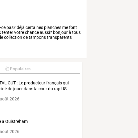
t-ce
pas?
déjà
certaines
planches
me
font
s
tenter
votre
chance
aussi?
bonjour
à
tous
le
collection
de
tampons
transparents
Populaires
TAL CUT : Le producteur français qui
cidé de jouer dans la cour du rap US
 août 2026
te a Ouistreham
 août 2026