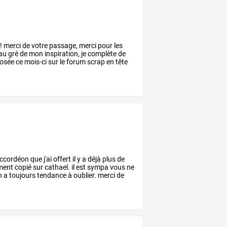
!
merci
de
votre
passage,
merci
pour
les
au
gré
de
mon
inspiration,
je
complète
de
osée
ce
mois-ci
sur
le
forum
scrap
en
tête
accordéon
que
j'ai
offert
il
y
a
déjà
plus
de
ment
copié
sur
cathael.
il
est
sympa
vous
ne
n
a
toujours
tendance
à
oublier.
merci
de