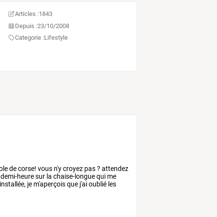
Articles :
1843
Depuis :
23/10/2008
Categorie :
Lifestyle
ole
de
corse!
vous
n'y
croyez
pas
?
attendez
demi-heure
sur
la
chaise-longue
qui
me
installée,
je
m'aperçois
que
j'ai
oublié
les