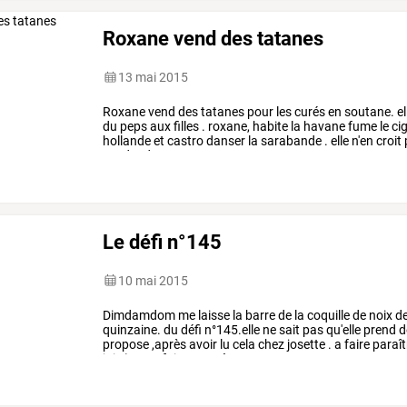
Roxane vend des tatanes
13 mai 2015
Roxane
vend
des
tatanes
pour
les
curés
en
soutane.
el
du
peps
aux
filles
.
roxane,
habite
la
havane
fume
le
cig
hollande
et
castro
danser
la
sarabande
.
elle
n'en
croit
vendre
des
tatanes
pour
…
Le défi n°145
10 mai 2015
Dimdamdom
me
laisse
la
barre
de
la
coquille
de
noix
d
quinzaine.
du
défi
n°145.elle
ne
sait
pas
qu'elle
prend
d
propose
,après
avoir
lu
cela
chez
josette
.
a
faire
paraît
juin
)
pour
faire
un
poème
…