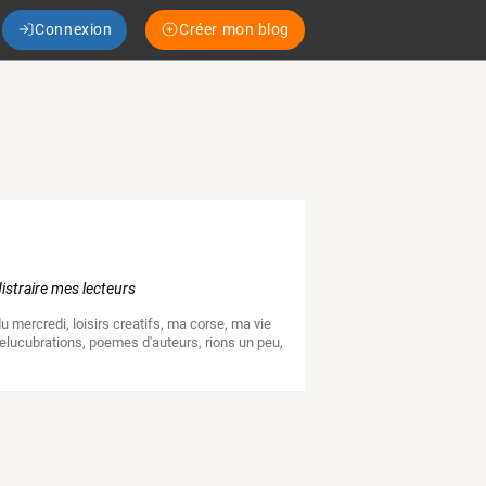
Connexion
Créer mon blog
distraire mes lecteurs
du mercredi
,
loisirs creatifs
,
ma corse
,
ma vie
elucubrations
,
poemes d'auteurs
,
rions un peu
,