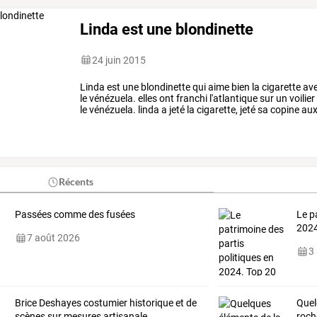
Linda est une blondinette
24 juin 2015
Linda
est
une
blondinette
qui
aime
bien
la
cigarette
av
le
vénézuela.
elles
ont
franchi
l'atlantique
sur
un
voilier
le
vénézuela.
linda
a
jeté
la
cigarette,
jeté
sa
copine
au
est
…
Récents
Passées comme des fusées
Le p
2024
7 août 2026
3
Brice Deshayes costumier historique et de
Quel
scènes sur mesures artisanale
roch