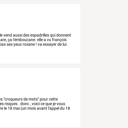
le
vend
aussi
des
espadrilles
qui
donnent
are,
ça
l'emboucane.
elle
a
vu
françois
pas
ses
yeux
roxane
!
va
essayer
de
lui
es
"croqueurs
de
mots"
pour
cette
es
risques
.
donc
,
voici
ce
que
je
vous
re
le
18
mai
(un
mois
avant
l'appel
du
18