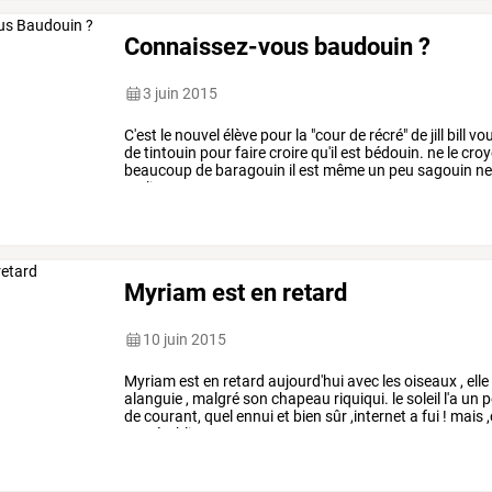
Connaissez-vous baudouin ?
3 juin 2015
C'est
le
nouvel
élève
pour
la
"cour
de
récré"
de
jill
bill
vo
de
tintouin
pour
faire
croire
qu'il
est
bédouin.
ne
le
croy
beaucoup
de
baragouin
il
est
même
un
peu
sagouin
n
malin
…
Myriam est en retard
10 juin 2015
Myriam
est
en
retard
aujourd'hui
avec
les
oiseaux
,
elle
alanguie
,
malgré
son
chapeau
riquiqui.
le
soleil
l'a
un
p
de
courant,
quel
ennui
et
bien
sûr
,internet
a
fui
!
mais
,
est
rétabli.
…