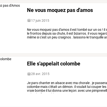
Ne vous moquez pas d'amos
17 juin 2015
Ne
vous
moquez
pas
d'amos
il
est
tombé
sur
un
os
!
il
le
frontos
depuis
sa
chute,
il
est
bizarros.
il
vous
regar
même
si
c'est
un
peu
craignos
.
laissons-le
tranquille
a
burgos
se
…
Elle s'appelait colombe
28 avr. 2015
Je
pars
chanter
en
alsace
avec
ma
chorale
.
je
passera
colombe
mais
c'était
un
démon.
il
voulait
lui
couper
les
vraie
bombe
il
lui
donna
une
leçon:
avec
une
pimprenel
colombe
fit
trembler
…