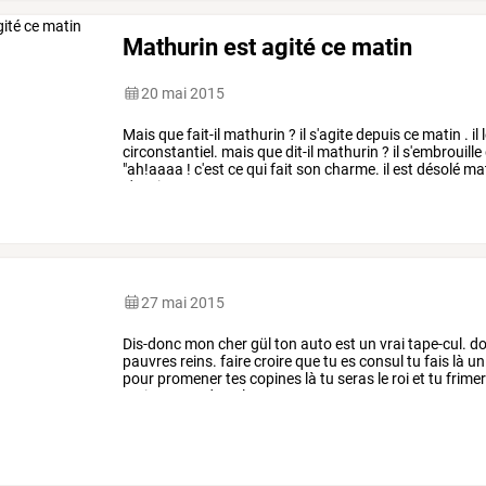
Mathurin est agité ce matin
20 mai 2015
Mais
que
fait-il
mathurin
?
il
s'agite
depuis
ce
matin
.
il
circonstantiel.
mais
que
dit-il
mathurin
?
il
s'embrouille
"ah!aaaa
!
c'est
ce
qui
fait
son
charme.
il
est
désolé
mat
n'avait
…
27 mai 2015
Dis-donc
mon
cher
gül
ton
auto
est
un
vrai
tape-cul.
do
pauvres
reins.
faire
croire
que
tu
es
consul
tu
fais
là
un
pour
promener
tes
copines
là
tu
seras
le
roi
et
tu
frime
petite
auto
,
dans
la
…