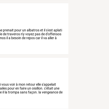
se
prenait
pour
un
albatros
et
il
s'est
aplati
de
de
traveros
n'y
voyez
pas
de
d'offensos
mos
il
a
besoin
de
repos
car
il
va
aller
à
i
vous
voir
à
mon
retour
elle
s'appelait
ailes
pour
en
faire
un
oisillon.
c'était
une
le
il
la
trompa
sans
façon.
la
vengeance
de