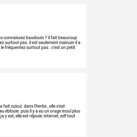
us
connaissez
baudouin
?
il
fait
beaucoup
ez
surtout
pas.
il
est
seulement
malouin
il
a
e
le
fréquentez
surtout
pas
.
c'est
un
petit
a
fait
cuicui.
dans
l'herbe
,
elle
s'est
eu
éblouie.
puis
il
y
a
eu
un
orage
inouï
plus
ça
y
est,
elle
est
réjouie:
internet,
edf
tout