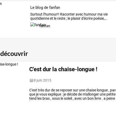
Le blog de fanfan
Surtout
l'humour!!
Raconter
avec
humour
ma
vie
quotidienne
et
le
reste
;
le
plaisir
d'écrire
poésie,
…
fanfan
 découvrir
C'est dur la chaise-longue !
8 juin 2015
C'est
très
dur
de
se
reposer
sur
une
chaise
longue
,
par
que
je
vous
explique
:
je
décide
de
m'allonger
une
petite
tend
les
bras
,
sous
le
soleil
,
avec
un
bon
livre
.
a
peine
lunettes
.
je
me
…