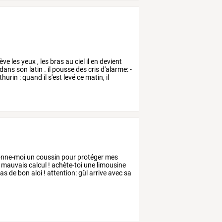
lève
les
yeux
,
les
bras
au
ciel
il
en
devient
dans
son
latin
.
il
pousse
des
cris
d'alarme:
-
hurin
:
quand
il
s'est
levé
ce
matin,
il
nne-moi
un
coussin
pour
protéger
mes
mauvais
calcul
!
achète-toi
une
limousine
ras
de
bon
aloi
!
attention:
gül
arrive
avec
sa