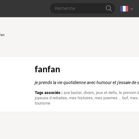
fan
fanfan
je prends la vie quotidienne avec humour et j'essaie de 
Tags associés :
ava basta!
,
divers
,
jeux et defis
,
le prenom 
joyeuse d retraitee
,
mes histoires
,
mes poemes ... bof
,
mes 
tourisme