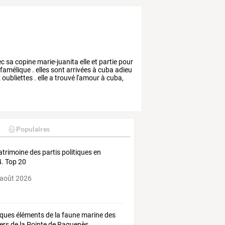
ec
sa
copine
marie-juanita
elle
et
partie
pour
famélique
.
elles
sont
arrivées
à
cuba
adieu
x
oubliettes
.
elle
a
trouvé
l'amour
à
cuba,
Populaires
atrimoine des partis politiques en
. Top 20
 août 2026
ques éléments de la faune marine des
ers de la Pointe de Raguenès