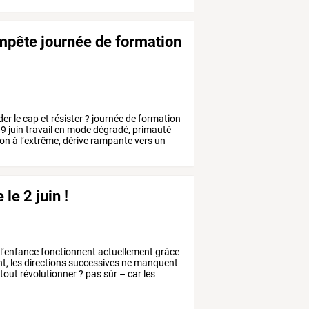
tempête journée de formation
der
le
cap
et
résister
?
journée
de
formation
9
juin
travail
en
mode
dégradé,
primauté
ion
à
l’extrême,
dérive
rampante
vers
un
le 2 juin !
l’enfance
fonctionnent
actuellement
grâce
t,
les
directions
successives
ne
manquent
tout
révolutionner
?
pas
sûr
–
car
les