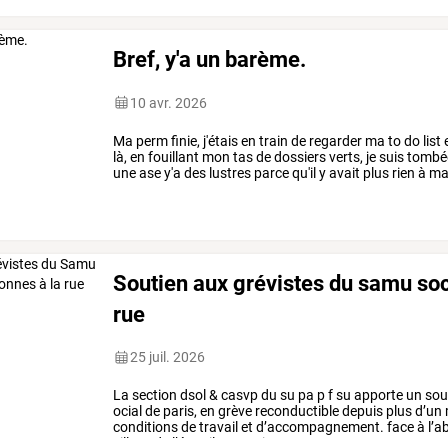
Bref, y'a un barème.
10 avr. 2026
Ma
perm
finie,
j'étais
en
train
de
regarder
ma
to
do
list
là,
en
fouillant
mon
tas
de
dossiers
verts,
je
suis
tombé
une
ase
y'a
des
lustres
parce
qu'il
y
avait
plus
rien
à
ma
suis
pas
du
tout
…
Soutien aux grévistes du samu soc
rue
25 juil. 2026
La
section
dsol
&
casvp
du
su
pa
p
f
su
apporte
un
sou
ocial
de
paris,
en
grève
reconductible
depuis
plus
d’un
conditions
de
travail
et
d’accompagnement.
face
à
l’a
ville
et
de
l’état,
ils
organisent
…