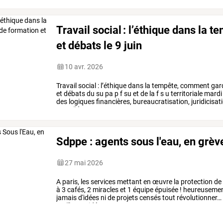
Travail social : l’éthique dans la 
et débats le 9 juin
10 avr. 2026
Travail
social
:
l’éthique
dans
la
tempête,
comment
gar
et
débats
du
su
pa
p
f
su
et
de
la
f
s
u
territoriale
mardi
des
logiques
financières,
bureaucratisation,
juridicisat
travail
à
…
Sdppe : agents sous l'eau, en grève 
27 mai 2026
A
paris,
les
services
mettant
en
œuvre
la
protection
de
à
3
cafés,
2
miracles
et
1
équipe
épuisée
!
heureusemen
jamais
d'idées
ni
de
projets
censés
tout
révolutionner…
meilleures
idées
…