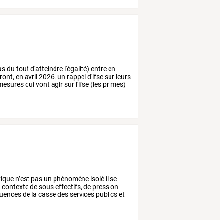
as
du
tout
d'atteindre
l'égalité)
entre
en
ront,
en
avril
2026,
un
rappel
d'ifse
sur
leurs
mesures
qui
vont
agir
sur
l'ifse
(les
primes)
!
xique
n’est
pas
un
phénomène
isolé
il
se
n
contexte
de
sous-effectifs,
de
pression
uences
de
la
casse
des
services
publics
et