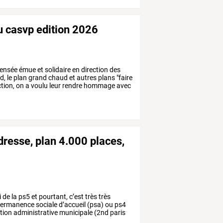
du casvp edition 2026
ensée
émue
et
solidaire
en
direction
des
d,
le
plan
grand
chaud
et
autres
plans
"faire
tion,
on
a
voulu
leur
rendre
hommage
avec
dresse, plan 4.000 places,
i
de
la
ps5
et
pourtant,
c’est
très
très
ermanence
sociale
d’accueil
(psa)
ou
ps4
tion
administrative
municipale
(2nd
paris