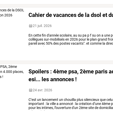
Cahier de vacances de la dsol et 
21 juil. 2026
En
cette
fin
d'année
scolaire,
au
su
pa
p
f
su
on
a
une
p
collègues
sur-mobilisés
en
2026
pour
le
plan
grand
froi
pareil
avec
50%
des
postes
vacants".
et
comme
la
direc
des
grands
messages,
…
Spoilers : 4ème psa, 2ème paris a
esi... les annonces !
24 avr. 2026
C’est
un
lancement
un
chouilla
plus
silencieux
que
celu
important
:
la
ville
a
annoncé
:
la
création
d’une
4ème
p
pour
les
intimes,
l’ouverture
d'un
2ème
site
de
domicilia
adresse).
le
…