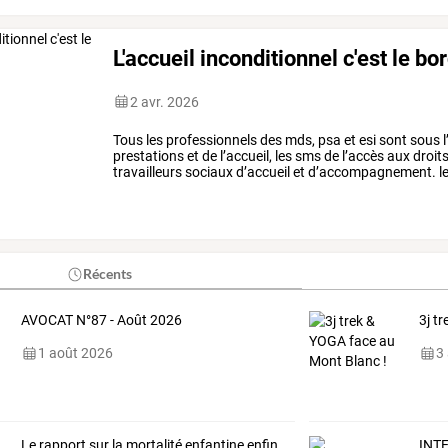
L'accueil inconditionnel c'est le bor
2 avr. 2026
Tous
les
professionnels
des
mds,
psa
et
esi
sont
sous
l
prestations
et
de
l’accueil,
les
sms
de
l’accès
aux
droits
travailleurs
sociaux
d’accueil
et
d’accompagnement.
l
mobilisé
de
nombreux
…
Récents
AVOCAT N°87 - Août 2026
3j t
1 août 2026
3
Le rapport sur la mortalité enfantine enfin
INTE