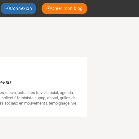
Connexion
Créer mon blog
AP-FSU
ases-casvp
,
actualites travail social
,
agenda
,
,
collectif feministe supap
,
ehpad
,
grilles de
eurs sociaux en mouvement !
,
temoignage
,
vie