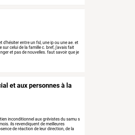
et
d'hésiter
entre
un
fsl,
une
ip
ou
une
ae.
et
e
sur
celui
de
la
famille
c.
bref,
j'avais
fait
nger
et
pas
de
nouvelles.
faut
savoir
que
je
ial et aux personnes à la
tien
inconditionnel
aux
grévistes
du
samu
s
mois.
ils
revendiquent
de
meilleures
bsence
de
réaction
de
leur
direction,
de
la