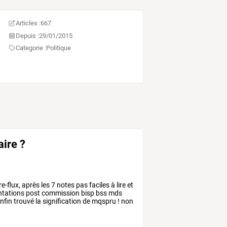
Articles :
667
Depuis :
29/01/2015
Categorie :
Politique
aire ?
re-flux,
après
les
7
notes
pas
faciles
à
lire
et
ntations
post
commission
bisp
bss
mds
nfin
trouvé
la
signification
de
mqspru
!
non