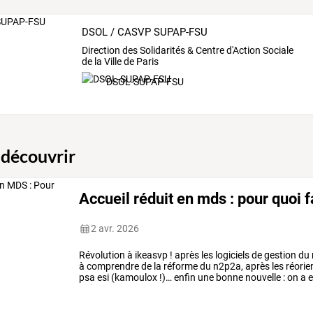
DSOL / CASVP SUPAP-FSU
Direction des Solidarités & Centre d'Action Sociale
de la Ville de Paris
DSOL-SUPAP-FSU
 découvrir
Accueil réduit en mds : pour quoi f
2 avr. 2026
Révolution
à
ikeasvp
!
après
les
logiciels
de
gestion
du
à
comprendre
de
la
réforme
du
n2p2a,
après
les
réorie
psa
esi
(kamoulox
!)…
enfin
une
bonne
nouvelle
:
on
a
e
poisson
…