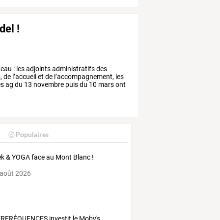
del !
’eau
:
les
adjoints
administratifs
des
,
de
l’accueil
et
de
l’accompagnement,
les
es
ag
du
13
novembre
puis
du
10
mars
ont
Populaires
rek & YOGA face au Mont Blanc !
 août 2026
RFRÉQUENCES investit le Moby's