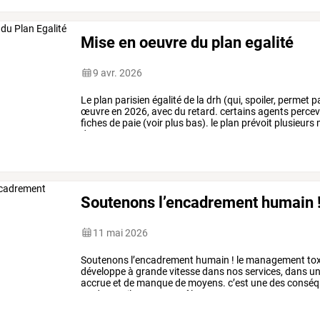
Mise en oeuvre du plan egalité
9 avr. 2026
Le
plan
parisien
égalité
de
la
drh
(qui,
spoiler,
permet
p
œuvre
en
2026,
avec
du
retard.
certains
agents
percev
fiches
de
paie
(voir
plus
bas).
le
plan
prévoit
plusieurs
des
agents:
en
…
Soutenons l’encadrement humain 
11 mai 2026
Soutenons
l’encadrement
humain
!
le
management
to
développe
à
grande
vitesse
dans
nos
services,
dans
u
accrue
et
de
manque
de
moyens.
c’est
une
des
conséq
un
des
outils
pour
contrôler,
…