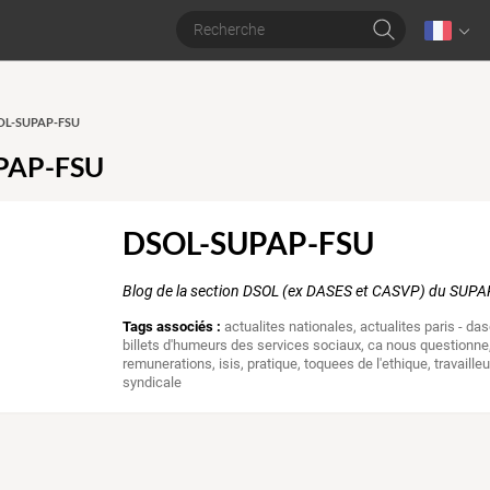
SOL-SUPAP-FSU
PAP-FSU
DSOL-SUPAP-FSU
Blog de la section DSOL (ex DASES et CASVP) du SUP
Tags associés :
actualites nationales
,
actualites paris - d
billets d'humeurs des services sociaux
,
ca nous questionne
remunerations
,
isis
,
pratique
,
toquees de l'ethique
,
travaill
syndicale