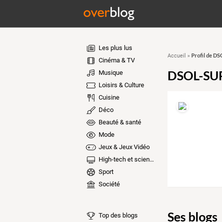
Les plus lus
Profil de D
Accueil
»
Cinéma & TV
DSOL-SU
Musique
Loisirs & Culture
Cuisine
Déco
Beauté & santé
Mode
Jeux & Jeux Vidéo
High-tech et sciences
Sport
Société
Ses blogs
Top des blogs