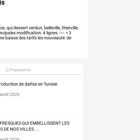
is
is,
qui
dessert
verdun,
belleville,
thierville.
ncipales
modification:
4
lignes
-----
>
3
ne
baisse
des
tarifs
les
nouveauté:
de
Populaires
roduction de dattes en Tunisie
 août 2026
 FRESQUES QUI EMBELLISSENT LES
 DE NOS VILLES....
 août 2026