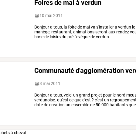
Foires de mai à verdun
10 mai 2011
Bonjour a tous, la foire de mai va s'installer a verdun
manège, restaurant, animations seront aux rendez vous,
base de loisirs du pré l’evêque de verdun.
Communauté d'agglomération ver
3 mai 2011
Bonjour
a
tous,
voici
un
grand
projet
pour
le
nord
meus
verdunoise.
qu'est
ce
que
c'est
?
c'est
un
regroupemen
date
de
création
un
ensemble
de
50
000
habitants
que
est
financier,
en
…