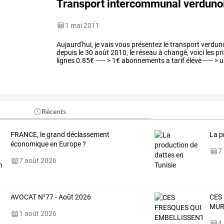
Transport intercommunal verduno
1 mai 2011
Aujaurd'hui,
je
vais
vous
présentez
le
transport
verduno
depuis
le
30
août
2010,
le
réseau
à
changé,
voici
les
pri
lignes
0.85€
-----
>
1€
abonnements
a
tarif
élévè
-----
>
u
nouveaux
bus
bhns
(
haut
…
Récents
FRANCE, le grand déclassement
La p
économique en Europe ?
7
7 août 2026
AVOCAT N°77 - Août 2026
CES
MURS
1 août 2026
4