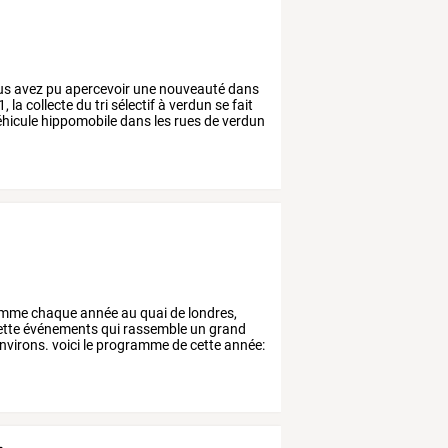
us
avez
pu
apercevoir
une
nouveauté
dans
1,
la
collecte
du
tri
sélectif
à
verdun
se
fait
hicule
hippomobile
dans
les
rues
de
verdun
mme
chaque
année
au
quai
de
londres,
ette
événements
qui
rassemble
un
grand
nvirons.
voici
le
programme
de
cette
année: