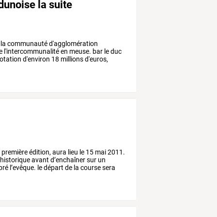
unoise la suite
la
communauté
d'agglomération
e
l'intercommunalité
en
meuse.
bar
le
duc
otation
d'environ
18
millions
d'euros,
,
première
édition,
aura
lieu
le
15
mai
2011.
historique
avant
d’enchaîner
sur
un
pré
l’evêque.
le
départ
de
la
course
sera