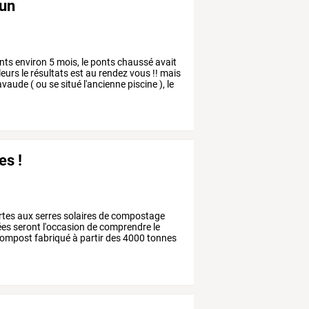
dun
nts
environ
5
mois,
le
ponts
chaussé
avait
leurs
le
résultats
est
au
rendez
vous
!!
mais
avaude
(
ou
se
situé
l'ancienne
piscine
),
le
es !
rtes
aux
serres
solaires
de
compostage
ées
seront
l'occasion
de
comprendre
le
ompost
fabriqué
à
partir
des
4000
tonnes