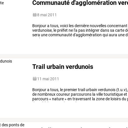
Communauté d'agglomération verd
8 mai 2011
Bonjour
a
tous,
voici
les
dernière
nouvelles
concernant
verdunoise,
le
préfet
ne
l'a
pas
intégrer
dans
sa
carte
d
sera
une
communauté
d'agglomération
qui
aura
une
d
verdun
restera
une
communauté
…
Trail urbain verdunois
11 mai 2011
Bonjour
a
tous,
le
premier
trail
urbain
verdunois
(t.u.v)
de
nombreux
coureur
parcourons
la
ville
touristique
et
parcours
«
nature
»
en
traversant
la
zone
de
loisirs
du
donné
à
la
porte
chaussée,
…