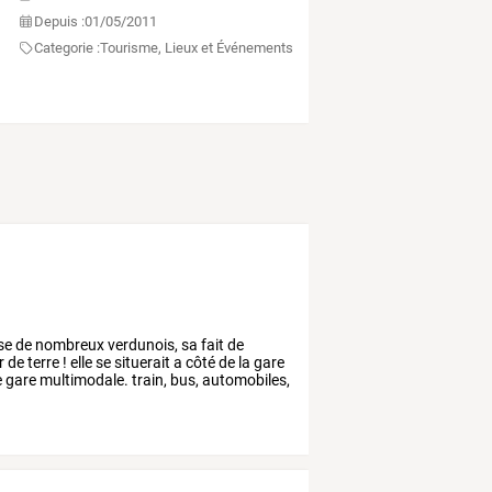
Depuis :
01/05/2011
Categorie :
Tourisme, Lieux et Événements
se
de
nombreux
verdunois,
sa
fait
de
r
de
terre
!
elle
se
situerait
a
côté
de
la
gare
e
gare
multimodale.
train,
bus,
automobiles,