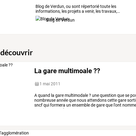
Blog
de
Verdun,
ou
sont
répertorié
toute
les
informations,
les
projets
a
venir,
les
travaux,
…
Blog de Verdun
 découvrir
La gare multimoale ??
1 mai 2011
A
quand
la
gare
multimodale
?
une
question
que
se
po
nombreuse
année
que
nous
attendons
cette
gare
sorti
sncf
qui
formera
un
ensemble
de
gare
que
l'ont
nomm
camping
cars,
deux
roues
…