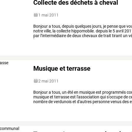
Collecte des déchets à cheval
1 mai 2011
Bonjour
a
tous,
depuis
quelques
jours,
je
pense
que
vo
notre
ville,
la
collecte
hippomobile.
depuis
le
5
avril
201
par
l’intermédiaire
de
deux
chevaux
de
trait
tirant
un
vé
le
…
Musique et terrasse
2 mai 2011
Bonjour
a
tous,
un
été
en
musique
est
programmés
co
musique
et
terrasse
est
l'association
qui
s'occupe
de
c
nombre
de
verdunois
et
d'autres
personne
venus
des
e
25/06
:
asa
01/07
:
twin
twin
…