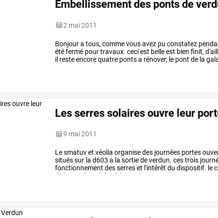
Embellissement des ponts de ver
2 mai 2011
Bonjour
a
tous,
comme
vous
avez
pu
constatez
penda
été
fermé
pour
travaux.
ceci
est
belle
est
bien
finit,
d'ail
il
reste
encore
quatre
ponts
a
rénover,
le
pont
de
la
gal
pont
legay
(pas
trés
…
Les serres solaires ouvre leur port
9 mai 2011
Le
smatuv
et
véolia
organise
des
journées
portes
ouve
situés
sur
la
d603
a
la
sortie
de
verdun.
ces
trois
journ
fonctionnement
des
serres
et
l'intérêt
du
dispositif.
le
c
de
boue
récupérées
à
la
station
…