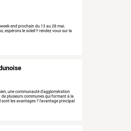
 le week-end prochain du 13 au 28 mai.
 espérons le soleil !! rendez vous sur la
dunoise
ien,
une
communauté
d'agglomération
t
de
plusieurs
communes
qui
formant
à
la
l
sont
les
avantages
?
l'avantage
principal