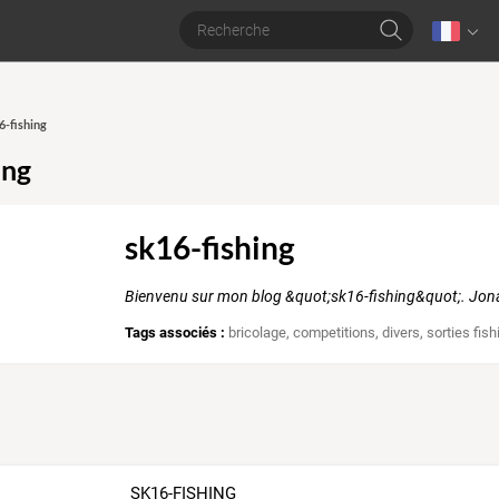
6-fishing
ing
sk16-fishing
Bienvenu sur mon blog &quot;sk16-fishing&quot;. J
Tags associés :
bricolage
,
competitions
,
divers
,
sorties fish
SK16-FISHING