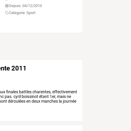
Depuis :
04/12/2010
Categorie :
Sport
rente 2011
aux
finales
battles
charentes,
effectivement
nc
pas.
cyril
boissinot
étant
1er,
mais
ne
sont
déroulées
en
deux
manches
la
journée