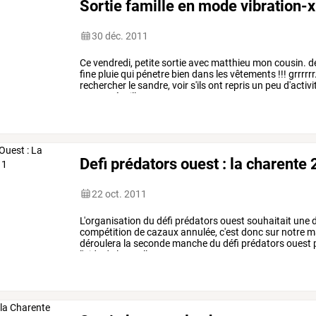
Sortie famille en mode vibration-x 
30 déc. 2011
Ce
vendredi,
petite
sortie
avec
matthieu
mon
cousin.
d
fine
pluie
qui
pénetre
bien
dans
les
vêtements
!!!
grrrrrr
rechercher
le
sandre,
voir
s'ils
ont
repris
un
peu
d'activi
aucune
écaille
ne
…
Defi prédators ouest : la charente
22 oct. 2011
L'organisation
du
défi
prédators
ouest
souhaitait
une
d
compétition
de
cazaux
annulée,
c'est
donc
sur
notre
ma
déroulera
la
seconde
manche
du
défi
prédators
ouest
l'aide
de
la
gaulle
…