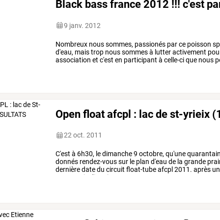
Black bass france 2012 !!! c'est part
9 janv. 2012
Nombreux
nous
sommes,
passionés
par
ce
poisson
sp
d'eau,
mais
trop
nous
sommes
à
lutter
activement
pou
association
et
c'est
en
participant
à
celle-ci
que
nous
p
protection.
cette
association
a
…
Open float afcpl : lac de st-yrieix (
22 oct. 2011
C'est
à
6h30,
le
dimanche
9
octobre,
qu'une
quarantai
donnés
rendez-vous
sur
le
plan
d'eau
de
la
grande
prai
dernière
date
du
circuit
float-tube
afcpl
2011.
après
u
sont
partis
directions
…