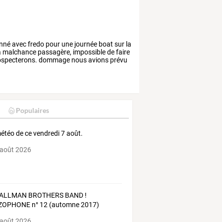
nné
avec
fredo
pour
une
journée
boat
sur
la
a
malchance
passagère,
impossible
de
faire
specterons.
dommage
nous
avions
prévu
Populaires
étéo de ce vendredi 7 août.
 août 2026
 ALLMAN BROTHERS BAND !
ZOPHONE n° 12 (automne 2017)
 août 2026