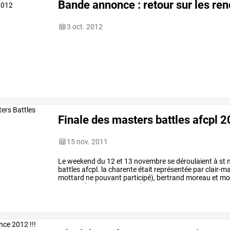
Bande annonce : retour sur les re
3 oct. 2012
Finale des masters battles afcpl 
15 nov. 2011
Le
weekend
du
12
et
13
novembre
se
déroulaient
à
st
m
battles
afcpl.
la
charente
était
représentée
par
clair-ma
mottard
ne
pouvant
participé),
bertrand
moreau
et
mo
au
sort
des
binomes
pour
le
…