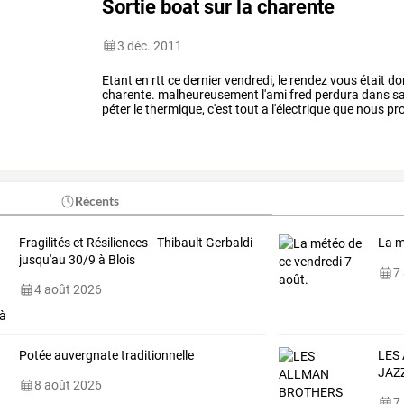
Sortie boat sur la charente
3 déc. 2011
Etant
en
rtt
ce
dernier
vendredi,
le
rendez
vous
était
do
charente.
malheureusement
l'ami
fred
perdura
dans
s
péter
le
thermique,
c'est
tout
a
l'électrique
que
nous
pro
de
remonter
le
…
Récents
Fragilités et Résiliences - Thibault Gerbaldi
La m
jusqu'au 30/9 à Blois
7
4 août 2026
Potée auvergnate traditionnelle
LES
JAZ
8 août 2026
7