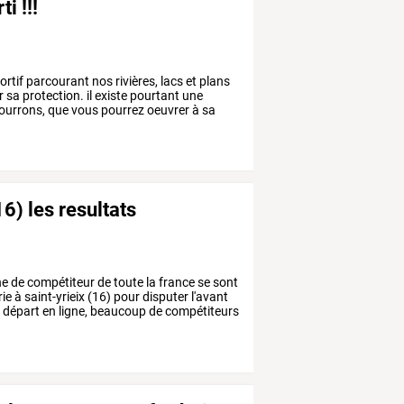
i !!!
ortif
parcourant
nos
rivières,
lacs
et
plans
r
sa
protection.
il
existe
pourtant
une
ourrons,
que
vous
pourrez
oeuvrer
à
sa
16) les resultats
ne
de
compétiteur
de
toute
la
france
se
sont
rie
à
saint-yrieix
(16)
pour
disputer
l'avant
n
départ
en
ligne,
beaucoup
de
compétiteurs