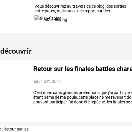
Vous
découvrirez
au
travers
de
ce
blog,
des
sorties
entre
potes,
mais
aussi
des
report
sur
des
…
sk16-fishing
 découvrir
Retour sur les finales battles cha
31 oct. 2011
C'est
donc
sans
grandes
prétentions
que
j'ai
participé
étant
3ème
de
ma
poule,
cette
place
ne
me
revenait
do
pouvant
participer,
j'ai
donc
été
repéché.
les
finales
se
du
30
octobre
…