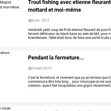
Trout fishing avec etienne fleurant
mottard et moi-même
8 avr. 2012
Vendredi,
petit
coup
de
fil
de
etienne
fleurant
de
pure
f
fervent
défenseur
du
black-bass
au
sein
de
bbf,
pour
m
le
lendemain.
l'idée
était
donc
de
faire
une
sortie
truite
touvre.
le
rendez-vous
…
Pendant la fermeture...
5 mars 2012
C'est
la
fermeture,
et
vivement
que
ça
se
termine
que
l'
commence
à
être
très
long...
pour
m'occuper
je
me
sui
création.
ayant
fait
l'acquisition
une
gopro
récemment
vidéos
qui
…