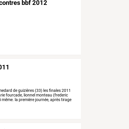
ncontres bbf 2012
2011
edard
de
guizières
(33)
les
finales
2011
rie
fourcade,
lionnel
monteau
(frederic
i
même.
la
première
journée,
après
tirage