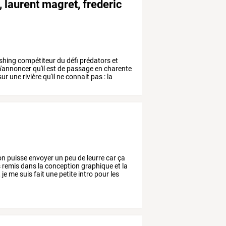
, laurent magret, frederic
ishing
compétiteur
du
défi
prédators
et
'annoncer
qu'il
est
de
passage
en
charente
sur
une
rivière
qu'il
ne
connait
pas
:
la
on
puisse
envoyer
un
peu
de
leurre
car
ça
s
remis
dans
la
conception
graphique
et
la
,
je
me
suis
fait
une
petite
intro
pour
les