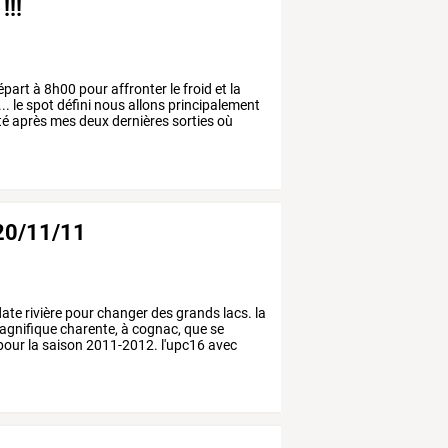
!!!
épart
à
8h00
pour
affronter
le
froid
et
la
...
le
spot
défini
nous
allons
principalement
té
après
mes
deux
dernières
sorties
où
 20/11/11
ate
rivière
pour
changer
des
grands
lacs.
la
gnifique
charente,
à
cognac,
que
se
pour
la
saison
2011-2012.
l'upc16
avec