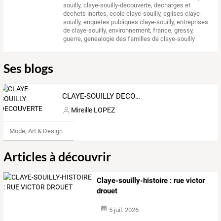
souilly
,
claye-souilly-decouverte
,
decharges et
dechets inertes
,
ecole claye-souilly
,
eglises claye-
souilly
,
enquetes publiques claye-souilly
,
entreprises
de claye-souilly
,
environnement
,
france
,
gressy
,
guerre
,
genealogie des familles de claye-souilly
Ses blogs
CLAYE-SOUILLY DECOUVERTE
Mireille LOPEZ
Mode, Art & Design
Articles à découvrir
Claye-souilly-histoire : rue victor
drouet
5 juil. 2026