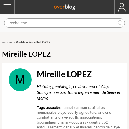
Profil de Mireille LOPEZ
Accueil
»
Mireille LOPEZ
Mireille LOPEZ
M
Histoire, généalogie, environnement Claye-
Souilly et ses alentours département de Seine et
Marne
Tags associés :
annet sur marne
,
affaires
municipales claye-souilly
,
agriculture
,
anciens
combattants claye-souilly
,
associations
,
biographies
,
charny - coupvray - courtry
,
co2
enfouissement
,
canaux et rivieres
,
canton de claye-