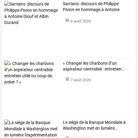
Sarrians:
discours
de
Philippe
Pivion
en
hommage
à
Antoine
Diouf
et
…
8 août 2026
«
Changer
les
charbons
d’un
aspirateur
centralisé
:
entretien
…
7 août 2026
Le
siège
de
la
Banque
Mondiale
à
Washington
met
en
lumière
…