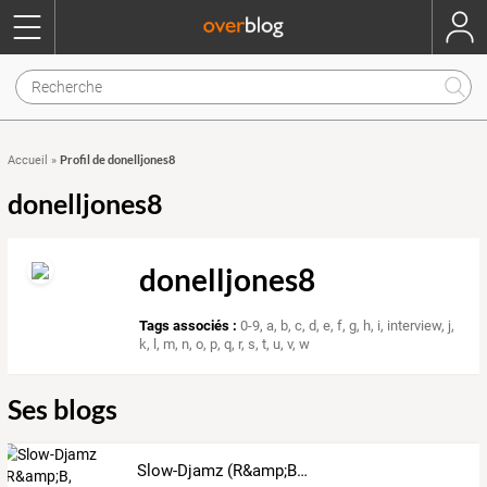
Profil de donelljones8
Accueil
»
donelljones8
donelljones8
Tags associés :
0-9
,
a
,
b
,
c
,
d
,
e
,
f
,
g
,
h
,
i
,
interview
,
j
,
k
,
l
,
m
,
n
,
o
,
p
,
q
,
r
,
s
,
t
,
u
,
v
,
w
Ses blogs
Slow-Djamz (R&amp;B, Gospel, Nu-Soul, New Jack Swing)