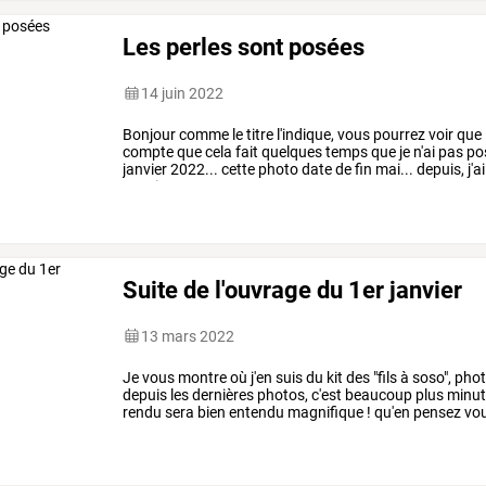
Les perles sont posées
14 juin 2022
Bonjour
comme
le
titre
l'indique,
vous
pourrez
voir
que
compte
que
cela
fait
quelques
temps
que
je
n'ai
pas
po
janvier
2022...
cette
photo
date
de
fin
mai...
depuis,
j'ai
aussi
sur
…
Suite de l'ouvrage du 1er janvier
13 mars 2022
Je vous montre où j'en suis du kit des "fils à soso", photo 
depuis les dernières photos, c'est beaucoup plus minut
rendu sera bien entendu magnifique ! qu'en pensez vous