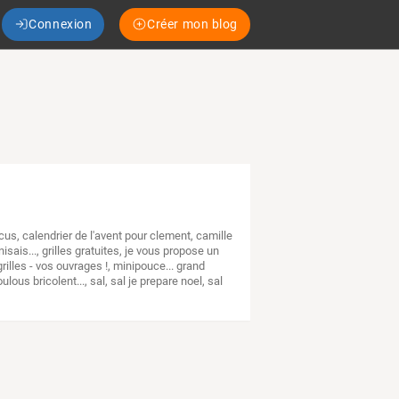
Connexion
Créer mon blog
ecus
,
calendrier de l'avent pour clement
,
camille
nisais...
,
grilles gratuites
,
je vous propose un
rilles - vos ouvrages !
,
minipouce... grand
ulous bricolent...
,
sal
,
sal je prepare noel
,
sal