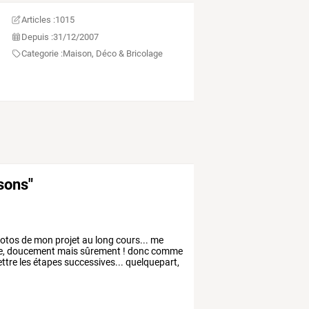
Articles :
1015
Depuis :
31/12/2007
Categorie :
Maison, Déco & Bricolage
isons"
otos
de
mon
projet
au
long
cours...
me
e,
doucement
mais
sûrement
!
donc
comme
ttre
les
étapes
successives...
quelquepart,