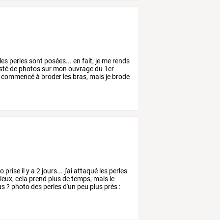
les
perles
sont
posées...
en
fait,
je
me
rends
sté
de
photos
sur
mon
ouvrage
du
1er
commencé
à
broder
les
bras,
mais
je
brode
prise il y a 2 jours... j'ai attaqué les perles
ieux, cela prend plus de temps, mais le
 ? photo des perles d'un peu plus près :