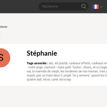
éphanie
e
Stéphanie
S
Tags associés :
atc
,
art postal
,
cadeaux offerts
,
cadeaux r
- notre ange
,
clement - notre petit "loulou"
,
divers
,
et si j'orga
sal
,
la marmite de steph
,
les broderies de ma maman
,
mes g
espoir
,
pas un mais deux !!
,
projet "on y arrivera"
,
quand les lo
quaker ball
,
tricot
,
carte 3d-scrap