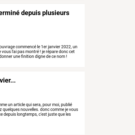
erminé depuis plusieurs
n ouvrage commencé le 1er janvier 2022, un
ne vous l'ai pas montré ! je répare donc cet
i donner une finition digne de ce nom !
ier...
mme
un
article
qui
sera,
pour
moi,
publié
z
quelques
nouvelles.
donc
comme
je
vous
ce
depuis
longtemps,
c'est
juste
que
les