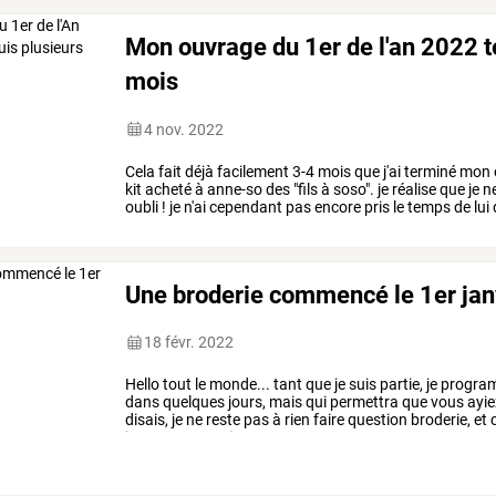
Mon ouvrage du 1er de l'an 2022 t
mois
4 nov. 2022
Cela fait déjà facilement 3-4 mois que j'ai terminé mo
kit acheté à anne-so des "fils à soso". je réalise que je 
oubli ! je n'ai cependant pas encore pris le temps de lu
Une broderie commencé le 1er janv
18 févr. 2022
Hello
tout
le
monde...
tant
que
je
suis
partie,
je
progra
dans
quelques
jours,
mais
qui
permettra
que
vous
ayie
disais,
je
ne
reste
pas
à
rien
faire
question
broderie,
et
jours
passent
vite,
…