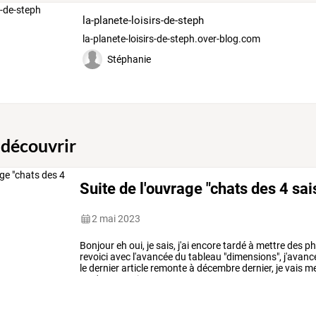
la-planete-loisirs-de-steph
la-planete-loisirs-de-steph.over-blog.com
Stéphanie
 découvrir
Suite de l'ouvrage "chats des 4 sa
2 mai 2023
Bonjour
eh
oui,
je
sais,
j'ai
encore
tardé
à
mettre
des
ph
revoici
avec
l'avancée
du
tableau
"dimensions",
j'avanc
le
dernier
article
remonte
à
décembre
dernier,
je
vais
me
ce
n'est
pas
si
…