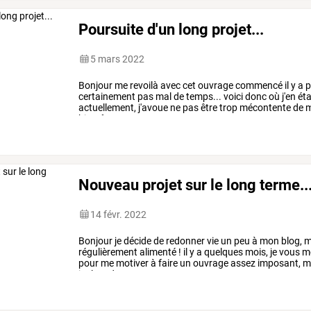
Poursuite d'un long projet...
5 mars 2022
Bonjour
me
revoilà
avec
cet
ouvrage
commencé
il
y
a
p
certainement
pas
mal
de
temps...
voici
donc
où
j'en
éta
actuellement,
j'avoue
ne
pas
être
trop
mécontente
de
m
bientôt
…
Nouveau projet sur le long terme..
14 févr. 2022
Bonjour
je
décide
de
redonner
vie
un
peu
à
mon
blog,
m
régulièrement
alimenté
!
il
y
a
quelques
mois,
je
vous
mo
pour
me
motiver
à
faire
un
ouvrage
assez
imposant,
m
inclure
dans
…