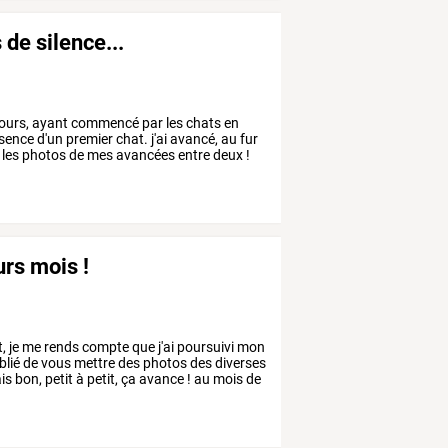
de silence...
ours,
ayant
commencé
par
les
chats
en
sence
d'un
premier
chat.
j'ai
avancé,
au
fur
les
photos
de
mes
avancées
entre
deux
!
urs mois !
t,
je
me
rends
compte
que
j'ai
poursuivi
mon
blié
de
vous
mettre
des
photos
des
diverses
is
bon,
petit
à
petit,
ça
avance
!
au
mois
de