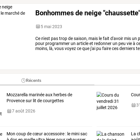
Bonhommes de neige "chaussette" 
5 mai 2023
Ce
n'est
pas
trop
de
saison,
mais
le
fait
d'avoir
mis
un
p
pour
programmer
un
article
et
redonner
un
peu
vie
à
c
moins,
là,
vous
voyez
ce
que
j'ai
pu
faire
ces
derniers
te
le
blog
de
…
Récents
Mozzarella marinée aux herbes de
Cour
Provence sur lit de courgettes
31
7 août 2026
Mon
coup
de
cœur
accessoire
:
le
mini
sac
La c
à
dos
en
maille
ultra
léger
pour
rehausser
août