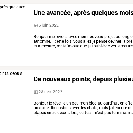
Une avancée, après quelques mois 
5 juin 2022
Bonjour
me
revoilà
avec
mon
nouveau
projet
au
long
c
automne...
cette
fois,
vous
allez
je
pense
deviner
la
pré
et
à
mesure,
mais
j'avoue
que
j'ai
oublié
de
vous
mettre
j'en
étais
donc
ici
:
voici
…
De nouveaux points, depuis plusie
28 déc. 2022
Bonjour
je
réveille
un
peu
mon
blog
aujourd'hui,
en
effe
ouvrage
dimensions
avec
les
chats,
mais
j'ai
encore
ou
étapes
entre
deux.
alors,
certes,
il
n'est
pas
terminé,
ma
juin,
j'en
…