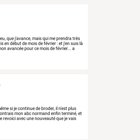
eu,
que
j'avance,
mais
qui
me
prendra
très
is
en
début
de
mois
de
février
:
et
j'en
suis
là
on
avancée
pour
ce
mois
de
février...
a
.
ême
si
je
continue
de
broder,
il
n'est
plus
ntrais
mon
abc
normand
enfin
terminé,
et
e
revoici
avec
une
nouveauté
que
je
vais