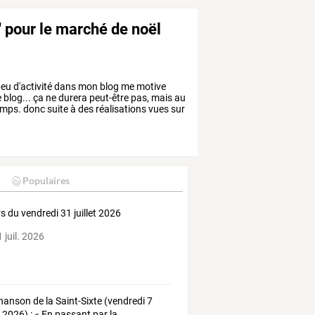
pour le marché de noël
eu
d'activité
dans
mon
blog
me
motive
e
blog...
ça
ne
durera
peut-être
pas,
mais
au
mps.
donc
suite
à
des
réalisations
vues
sur
Populaires
s du vendredi 31 juillet 2026
 juil. 2026
hanson de la Saint-Sixte (vendredi 7
 2026) : « En passant par la