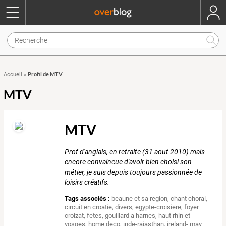
Profil de MTV
Accueil
»
MTV
MTV
Prof d'anglais, en retraite (31 aout 2010) mais
encore convaincue d'avoir bien choisi son
métier, je suis depuis toujours passionnée de
loisirs créatifs.
Tags associés :
beaune et sa region
,
chant choral
,
circuit en croatie
,
divers
,
egypte-croisiere
,
foyer
croizat
,
fetes
,
gouillard a harnes
,
haut rhin et
vosges
,
home deco
,
inde-rajasthan
,
ireland- may