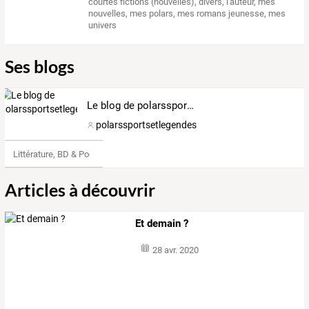
courtes fictions (nouvelles)
,
divers
,
l'auteur
,
mes
nouvelles
,
mes polars
,
mes romans jeunesse
,
mes
univers
Ses blogs
Le blog de polarssportsetlegendes
polarssportsetlegendes
Littérature, BD & Poésie
Articles à découvrir
Et demain ?
28 avr. 2020