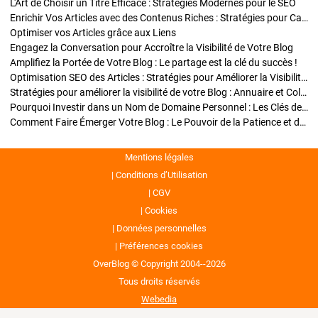
L'Art de Choisir un Titre Efficace : Stratégies Modernes pour le SEO
Enrichir Vos Articles avec des Contenus Riches : Stratégies pour Captiver et Optimiser
Optimiser vos Articles grâce aux Liens
Engagez la Conversation pour Accroître la Visibilité de Votre Blog
Amplifiez la Portée de Votre Blog : Le partage est la clé du succès !
Optimisation SEO des Articles : Stratégies pour Améliorer la Visibilité de Votre Blog
Stratégies pour améliorer la visibilité de votre Blog : Annuaire et Collaborations
Pourquoi Investir dans un Nom de Domaine Personnel : Les Clés de la Réussite de Votre Blog
Comment Faire Émerger Votre Blog : Le Pouvoir de la Patience et de la Persévérance
Mentions légales
Conditions d’Utilisation
CGV
Cookies
Données personnelles
Préférences cookies
OverBlog © Copyright 2004--2026
Tous droits réservés
Webedia