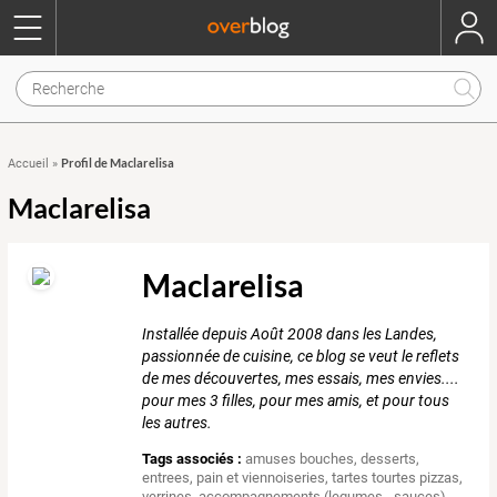
Profil de Maclarelisa
Accueil
»
Maclarelisa
Maclarelisa
Installée depuis Août 2008 dans les Landes,
passionnée de cuisine, ce blog se veut le reflets
de mes découvertes, mes essais, mes envies....
pour mes 3 filles, pour mes amis, et pour tous
les autres.
Tags associés :
amuses bouches
,
desserts
,
entrees
,
pain et viennoiseries
,
tartes tourtes pizzas
,
verrines
,
accompagnements (legumes - sauces)
,