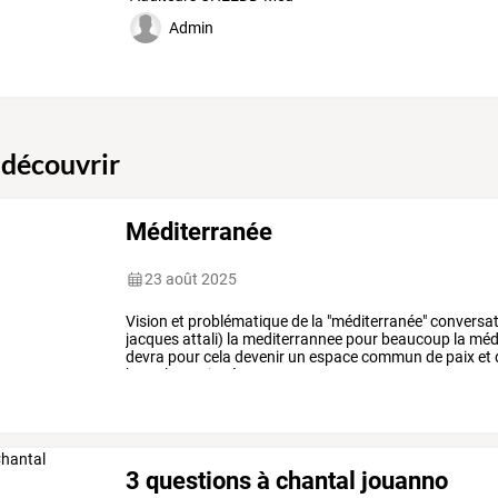
Admin
 découvrir
Méditerranée
23 août 2025
Vision
et
problématique
de
la
"méditerranée"
conversat
jacques
attali)
la
mediterrannee
pour
beaucoup
la
médi
devra
pour
cela
devenir
un
espace
commun
de
paix
et
barcelone,
signés
en
1995
…
3 questions à chantal jouanno