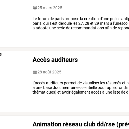
25 mars 2025
Le
forum
de
paris
propose
la
creation
d'une
police
anti
paris,
qui
s'est
deroule
les
27,
28
et
29
mars
a
l'unesco,
a
adopte
une
serie
de
recommandations
afin
de
repon
du
cadre
de
vie
des
…
Accès auditeurs
28 août 2025
L'accès
auditeurs
permet
de
visualiser
les
résumés
et
p
à
une
base
documentaire
essentielle
pour
approfondir
thématiques)
et
avoir
également
accès
à
une
liste
de
d
nationaux
inscrits
à
celle-ci.
le
…
Animation réseau club dd/rse (pré