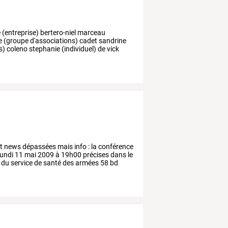
e
(entreprise)
bertero-niel
marceau
e
(groupe
d'associations)
cadet
sandrine
s)
coleno
stephanie
(individuel)
de
vick
t
news
dépassées
mais
info
:
la
conférence
lundi
11
mai
2009
à
19h00
précises
dans
le
du
service
de
santé
des
armées
58
bd