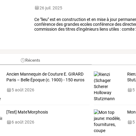
26 juil. 2025
Ce
"lieu"
est
en
construction
et
en
mise
à
jour
permane
conférence
des
grandes
ecoles
conférence
des
directe
commission
des
titres
d'ingénieurs
liens
utiles
:
comite
sites
institutionnels
…
Récents
Ancien Mannequin de Couture E. GIRARD
Rien
Paris – Belle Époque (c. 1900) - 150 euros
Stut
5 août 2026
5
[Test] Mate'Morphosis
Mon 
6 août 2026
5