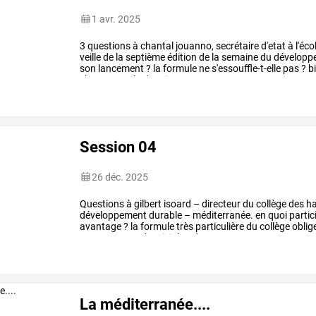
1 avr. 2025
3
questions
à
chantal
jouanno,
secrétaire
d'etat
à
l'éco
veille
de
la
septième
édition
de
la
semaine
du
développ
son
lancement
?
la
formule
ne
s'essouffle-t-elle
pas
?
b
chaque
année
depuis
sept
…
Session 04
26 déc. 2025
Questions
à
gilbert
isoard
–
directeur
du
collège
des
ha
développement
durable
–
méditerranée.
en
quoi
partic
avantage
?
la
formule
très
particulière
du
collège
oblig
gouvernance,
de
mixité
et
de
…
La méditerranée....