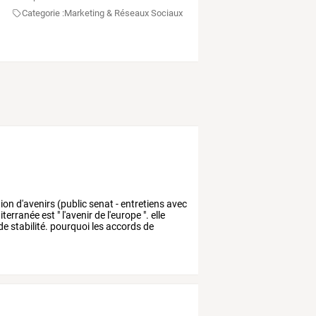
Categorie :
Marketing & Réseaux Sociaux
ion
d'avenirs
(public
senat
-
entretiens
avec
terranée
est
"
l'avenir
de
l'europe
".
elle
de
stabilité.
pourquoi
les
accords
de