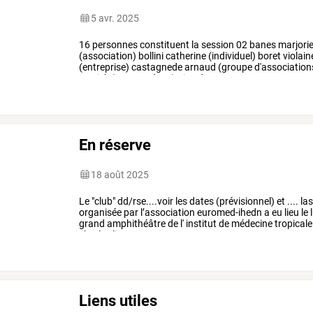
5 avr. 2025
16
personnes
constituent
la
session
02
banes
marjori
(association)
bollini
catherine
(individuel)
boret
violain
(entreprise)
castagnede
arnaud
(groupe
d'association
patrick
(cram-sud-est)
girard
…
En réserve
18 août 2025
Le
"club"
dd/rse....voir
les
dates
(prévisionnel)
et
....
las
organisée
par
l’association
euromed-ihedn
a
eu
lieu
le
grand
amphithéâtre
de
l'
institut
de
médecine
tropicale
charles
livon
…
Liens utiles