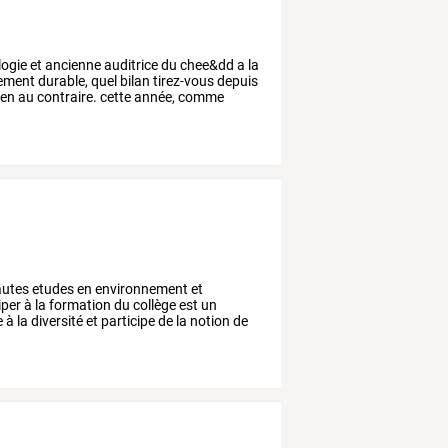
logie
et
ancienne
auditrice
du
chee&dd
a
la
ement
durable,
quel
bilan
tirez-vous
depuis
ien
au
contraire.
cette
année,
comme
utes
etudes
en
environnement
et
iper
à
la
formation
du
collège
est
un
e
à
la
diversité
et
participe
de
la
notion
de