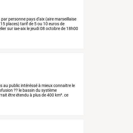
s
par
personne
pays
d'aix
(aire
marseillaise
(15
places)
tarif
de
5
ou
10
euros
de
lier
sur
iae-aix
le
jeudi
08
octobre
de
18h00
is
au
public
intéréssé
à
mieux
connaitre
le
ofusion
??
le
bassin
du
système
rait
être
étendu
à
plus
de
400
km².
ce