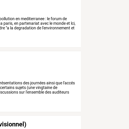
pollution
en
mediterranee
:
le
forum
de
a
paris,
en
partenariat
avec
le
monde
et
lci,
dre
"a
la
degradation
de
l'environnement
et
résentations
des
journées
ainsi
que
l'accés
certains
sujets
(une
vingtaine
de
iscussions
sur
l'ensemble
des
auditeurs
visionnel)