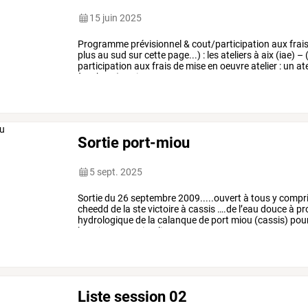
15 juin 2025
Programme
prévisionnel
&
cout/participation
aux
frai
plus
au
sud
sur
cette
page...)
:
les
ateliers
à
aix
(iae)
–
participation
aux
frais
de
mise
en
oeuvre
atelier
:
un
ate
à
20h00
(tourisme
et
…
Sortie port-miou
5 sept. 2025
Sortie
du
26
septembre
2009.....ouvert
à
tous
y
compr
cheedd
de
la
ste
victoire
à
cassis
….de
l’eau
douce
à
pr
hydrologique
de
la
calanque
de
port
miou
(cassis)
pour
bassin
versant
implique
…
Liste session 02