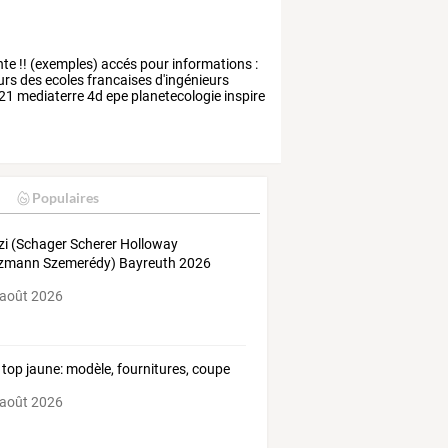
nte
!!
(exemples)
accés
pour
informations
:
urs
des
ecoles
francaises
d'ingénieurs
21
mediaterre
4d
epe
planetecologie
inspire
Populaires
zi (Schager Scherer Holloway
zmann Szemerédy) Bayreuth 2026
 août 2026
top jaune: modèle, fournitures, coupe
 août 2026