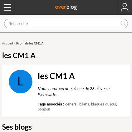
Profil de les CM1 A
Accueil
»
les CM1 A
les CM1 A
L
Nous sommes une classe de 28 élèves à
Pierrelatte.
Tags associés :
general
,
bilans
,
blagues du jour
,
bonjour
Ses blogs