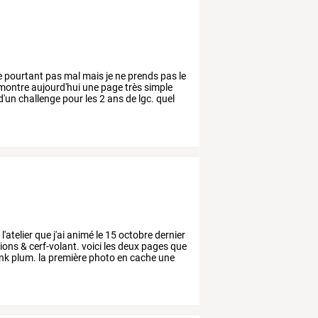
e
pourtant
pas
mal
mais
je
ne
prends
pas
le
montre
aujourd'hui
une
page
très
simple
d'un
challenge
pour
les
2
ans
de
lgc.
quel
r
l'atelier
que
j'ai
animé
le
15
octobre
dernier
ions
&
cerf-volant.
voici
les
deux
pages
que
nk
plum.
la
première
photo
en
cache
une