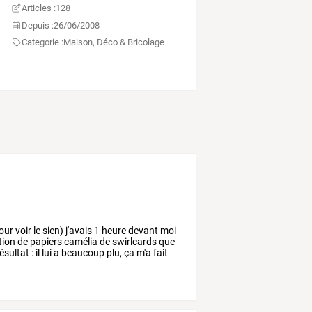
Articles :
128
Depuis :
26/06/2008
Categorie :
Maison, Déco & Bricolage
our
voir
le
sien)
j'avais
1
heure
devant
moi
tion
de
papiers
camélia
de
swirlcards
que
ésultat
:
il
lui
a
beaucoup
plu,
ça
m'a
fait