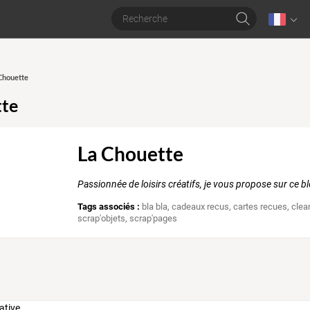
 Chouette
tte
La Chouette
Passionnée de loisirs créatifs, je vous propose sur ce 
Tags associés :
bla bla
,
cadeaux recus
,
cartes recues
,
clea
scrap'objets
,
scrap'pages