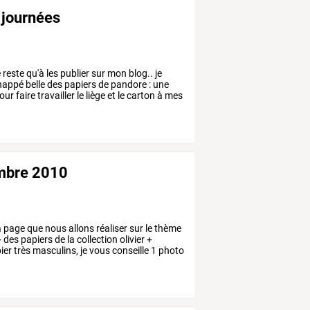
 journées
e
reste
qu'à
les
publier
sur
mon
blog..
je
chappé
belle
des
papiers
de
pandore
:
une
our
faire
travailler
le
liège
et
le
carton
à
mes
embre 2010
a
page
que
nous
allons
réaliser
sur
le
thème
+
des
papiers
de
la
collection
olivier
+
ier
très
masculins,
je
vous
conseille
1
photo