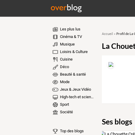
Les plus lus
Profil de La
Accueil
»
Cinéma & TV
La Choue
Musique
Loisirs & Culture
Cuisine
Déco
Beauté & santé
Mode
Jeux & Jeux Vidéo
High-tech et sciences
Sport
Société
Ses blogs
Top des blogs