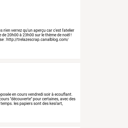
us
n'en
verrez
qu'un
aperçu
car
c'est
l'atelier
e
de
20h00
à
23h00
sur
le
thème
de
noël
!
se
:
http://trelazescrap.canalblog.com/
oposée
en
cours
vendredi
soir
à
ecouflant.
cours
"découverte"
pour
certaines,
avec
des
temps.
les
papiers
sont
des
kesi'art,