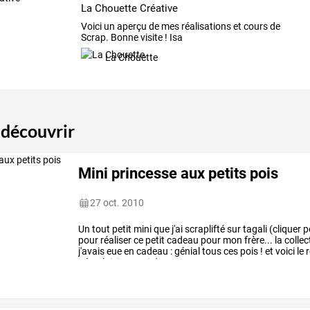
La Chouette Créative
Voici un aperçu de mes réalisations et cours de
Scrap. Bonne visite ! Isa
La Chouette
 découvrir
Mini princesse aux petits pois
27 oct. 2010
Un
tout
petit
mini
que
j'ai
scraplifté
sur
tagali
(cliquer
p
pour
réaliser
ce
petit
cadeau
pour
mon
frère...
la
collec
j'avais
eue
en
cadeau
:
génial
tous
ces
pois
!
et
voici
le
r
très
plaisir.
merci
de
…