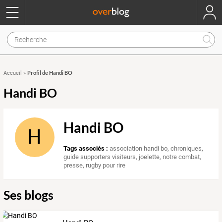
Profil de Handi BO
Accueil
»
Handi BO
Handi BO
H
Tags associés :
association handi bo
,
chroniques
,
guide supporters visiteurs
,
joelette
,
notre combat
,
presse
,
rugby pour rire
Ses blogs