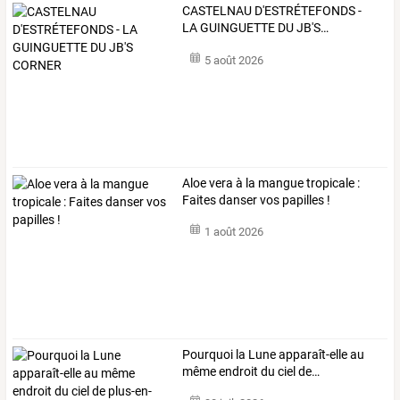
CASTELNAU
D'ESTRÉTEFONDS
-
LA
GUINGUETTE
DU
JB'S
…
5 août 2026
Aloe vera à la mangue tropicale :
Faites danser vos papilles !
1 août 2026
Pourquoi
la
Lune
apparaît-elle
au
même
endroit
du
ciel
de
…