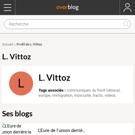
Profil de L. Vittoz
Accueil
»
L. Vittoz
L. Vittoz
L
Tags associés :
communiques du front national
,
europe
,
immigration
,
insecurite
,
tracts
,
videos
Ses blogs
L'Eure de l'union derrière la candidature de Marine Le Pen