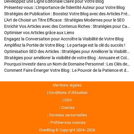
Développez une Ligne Éditoriale Claire pour Votre Blog
Présentez-vous : L'Importance de l'Identité Auteur pour Votre Blog
Stratégies de Publication : Boostez Votre Blog avec des Articles Fréquents et Exclusifs
L'Art de Choisir un Titre Efficace : Stratégies Modernes pour le SEO
Enrichir Vos Articles avec des Contenus Riches : Stratégies pour Captiver et Optimiser
Optimiser vos Articles grâce aux Liens
Engagez la Conversation pour Accroître la Visibilité de Votre Blog
Amplifiez la Portée de Votre Blog : Le partage est la clé du succès !
Optimisation SEO des Articles : Stratégies pour Améliorer la Visibilité de Votre Blog
Stratégies pour améliorer la visibilité de votre Blog : Annuaire et Collaborations
Pourquoi Investir dans un Nom de Domaine Personnel : Les Clés de la Réussite de Votre Blog
Comment Faire Émerger Votre Blog : Le Pouvoir de la Patience et de la Persévérance
Mentions légales
Conditions d’Utilisation
CGV
Cookies
Données personnelles
Préférences cookies
OverBlog © Copyright 2004--2026