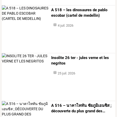
A 518 – les dinosaures de pablo
escobar (cartel de medellin)
4 juil. 2026
Insolite 26 ter - jules verne et les
negritos
25 juil. 2026
A
516
–
นาคาไททัน
ชัยภูมิเอนซิส
;
découverte
du
plus
grand
des
…