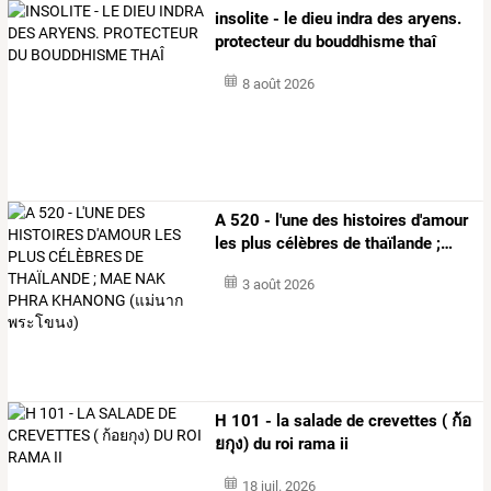
insolite - le dieu indra des aryens.
protecteur du bouddhisme thaî
8 août 2026
A
520
-
l'une
des
histoires
d'amour
les
plus
célèbres
de
thaïlande
;
…
3 août 2026
H 101 - la salade de crevettes ( ก้อ
ยกุง) du roi rama ii
18 juil. 2026