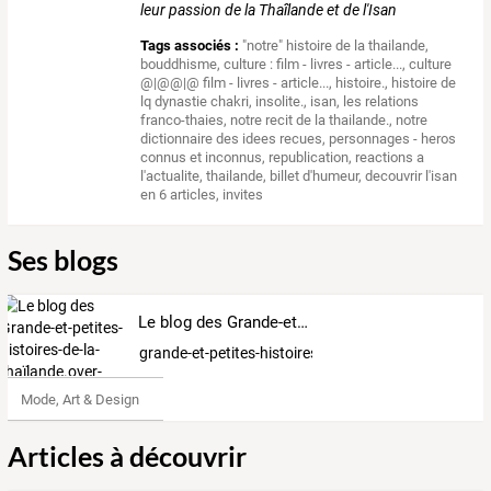
leur passion de la Thaîlande et de l'Isan
Tags associés :
"notre" histoire de la thailande
,
bouddhisme
,
culture : film - livres - article...
,
culture
@|@@|@ film - livres - article...
,
histoire.
,
histoire de
lq dynastie chakri
,
insolite.
,
isan
,
les relations
franco-thaies
,
notre recit de la thailande.
,
notre
dictionnaire des idees recues
,
personnages - heros
connus et inconnus
,
republication
,
reactions a
l'actualite
,
thailande
,
billet d'humeur
,
decouvrir l'isan
en 6 articles
,
invites
Ses blogs
Le blog des Grande-et-petites-histoires-de-la-thaïlande.over-blog.com
grande-et-petites-histoires-de-la-thailande.over-b
Mode, Art & Design
Articles à découvrir