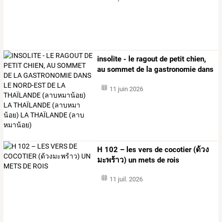
insolite
-
le
ragout
de
petit
chien,
au
sommet
de
la
gastronomie
dans
le
…
11 juin 2026
H 102 – les vers de cocotier (ด้วง
มะพร้าว) un mets de rois
11 juil. 2026