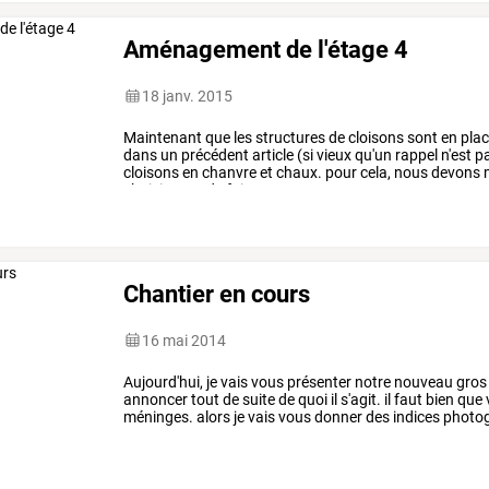
Aménagement de l'étage 4
18 janv. 2015
Maintenant
que
les
structures
de
cloisons
sont
en
plac
dans
un
précédent
article
(si
vieux
qu'un
rappel
n'est
p
cloisons
en
chanvre
et
chaux.
pour
cela,
nous
devons
m
choisissons
de
faire
en
…
Chantier en cours
16 mai 2014
Aujourd'hui,
je
vais
vous
présenter
notre
nouveau
gros
annoncer
tout
de
suite
de
quoi
il
s'agit.
il
faut
bien
que
méninges.
alors
je
vais
vous
donner
des
indices
photog
que
nous
sommes
en
…