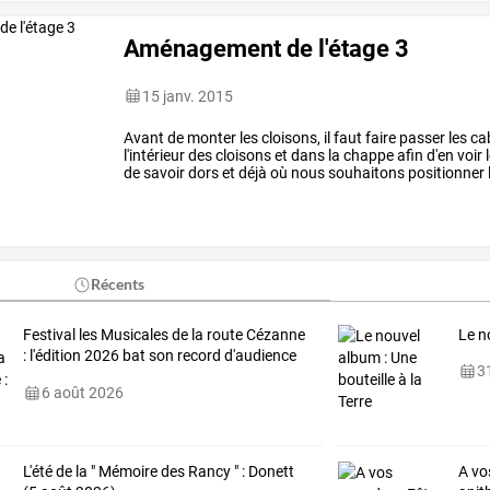
Aménagement de l'étage 3
15 janv. 2015
Avant
de
monter
les
cloisons,
il
faut
faire
passer
les
ca
l'intérieur
des
cloisons
et
dans
la
chappe
afin
d'en
voir
l
de
savoir
dors
et
déjà
où
nous
souhaitons
positionner
mais
aussi
les
luminaires
(entre
…
Récents
Festival
les
Musicales
de
la
route
Cézanne
Le n
:
l'édition
2026
bat
son
record
d'audience
31
au
…
6 août 2026
L'été de la " Mémoire des Rancy " : Donett
A vo