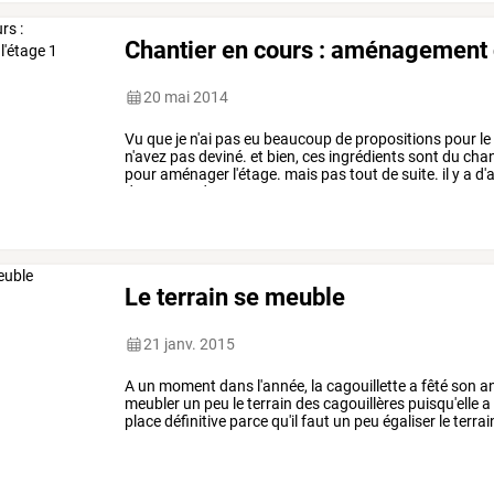
Chantier en cours : aménagement d
20 mai 2014
Vu
que
je
n'ai
pas
eu
beaucoup
de
propositions
pour
le
n'avez
pas
deviné.
et
bien,
ces
ingrédients
sont
du
chan
pour
aménager
l'étage.
mais
pas
tout
de
suite.
il
y
a
d'
donc
attendre
un
peu
…
Le terrain se meuble
21 janv. 2015
A un moment dans l'année, la cagouillette a fêté son a
meubler un peu le terrain des cagouillères puisqu'elle a 
place définitive parce qu'il faut un peu égaliser le terrain