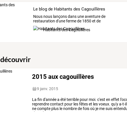
Le blog de Habitants des Cagouillères
Nous nous lançons dans une aventure de
restauration d'une ferme de 1850 et de
réhabilitation de son jardin.
Habitants des Cagouillères
 découvrir
2015 aux cagouillères
9 janv. 2015
La
fin
d'année
a
été
terrible
pour
moi.
c'est
en
effet
l'oc
reprendre
contact
pour
les
fêtes
et
les
voeux.
qu'y
a-t-il
ne
compte
plus
le
nombre
de
fois
où
je
me
suis
entend
n'y
a
plus
rien
sur
…