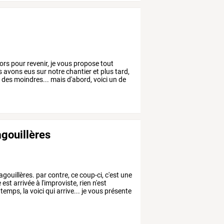
ors
pour
revenir,
je
vous
propose
tout
s
avons
eus
sur
notre
chantier
et
plus
tard,
s
des
moindres...
mais
d'abord,
voici
un
de
agouillères
agouillères.
par
contre,
ce
coup-ci,
c'est
une
e
est
arrivée
à
l'improviste,
rien
n'est
temps,
la
voici
qui
arrive...
je
vous
présente