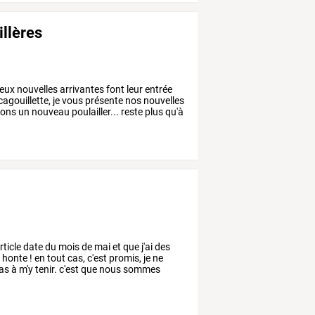
illères
eux
nouvelles
arrivantes
font
leur
entrée
cagouillette,
je
vous
présente
nos
nouvelles
ons
un
nouveau
poulailler...
reste
plus
qu'à
rticle
date
du
mois
de
mai
et
que
j'ai
des
i
honte
!
en
tout
cas,
c'est
promis,
je
ne
as
à
m'y
tenir.
c'est
que
nous
sommes