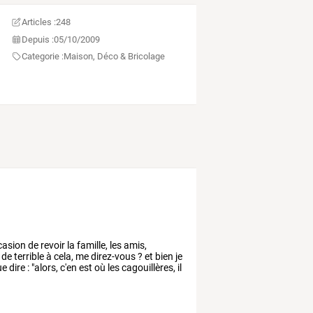
Articles :
248
Depuis :
05/10/2009
Categorie :
Maison, Déco & Bricolage
casion
de
revoir
la
famille,
les
amis,
de
terrible
à
cela,
me
direz-vous
?
et
bien
je
ue
dire
:
"alors,
c'en
est
où
les
cagouillères,
il