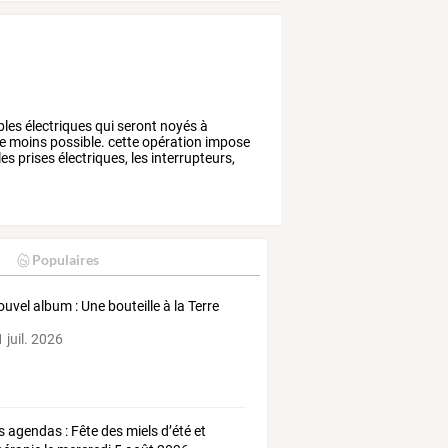
bles
électriques
qui
seront
noyés
à
e
moins
possible.
cette
opération
impose
les
prises
électriques,
les
interrupteurs,
Populaires
ouvel album : Une bouteille à la Terre
 juil. 2026
s agendas : Fête des miels d’été et