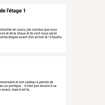
e l'étage 1
chantier
en
cours,
j'en
conclus
que
vous
vre
et
de
la
chaux
et
ils
vont
nous
servir
autres
étapes
avant
d'en
arriver
là
!
il
faudra
nniversaire et son cadeau a permis de
eu un portique... il n'est pas encore à sa
 avant, mais il est là...