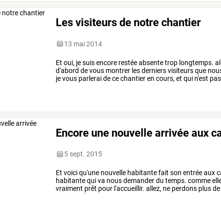
Les visiteurs de notre chantier
13 mai 2014
Et
oui,
je
suis
encore
restée
absente
trop
longtemps.
al
d'abord
de
vous
montrer
les
derniers
visiteurs
que
nou
je
vous
parlerai
de
ce
chantier
en
cours,
et
qui
n'est
pa
nos
récents
visiteurs
:
…
Encore une nouvelle arrivée aux c
5 sept. 2015
Et
voici
qu'une
nouvelle
habitante
fait
son
entrée
aux
c
habitante
qui
va
nous
demander
du
temps.
comme
ell
vraiment
prêt
pour
l'accueillir.
allez,
ne
perdons
plus
de
varenne
du
…