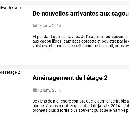
De nouvelles arrivantes aux cagou
24 janv. 2015
Et
pendant
que
les
travaux
de
l'étage
se
poursuivent,
d
aux
cagouillères.
baptisées
cotcotte
et
poulette
par
la
voisines.
et
pour
les
accueillir
comme
il
se
doit,
nous
av
attendre
les
…
Aménagement de l'étage 2
12 janv. 2015
Je
viens
de
me
rendre
compte
que
le
dernier
véritable
a
photos
à
vous
montrer
qui
datent
de
janvier
2014...
j'a
promets
plus
d'écrire
plus
souvent
puisque
je
n'arrive
p
toujours
et
tous
les
jours
ou
…