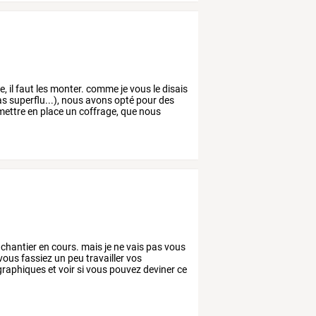
e,
il
faut
les
monter.
comme
je
vous
le
disais
as
superflu...),
nous
avons
opté
pour
des
ettre
en
place
un
coffrage,
que
nous
chantier
en
cours.
mais
je
ne
vais
pas
vous
vous
fassiez
un
peu
travailler
vos
raphiques
et
voir
si
vous
pouvez
deviner
ce