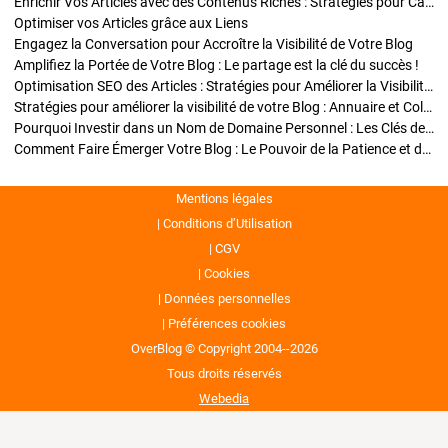
Enrichir Vos Articles avec des Contenus Riches : Stratégies pour Captiver et Optimiser
Optimiser vos Articles grâce aux Liens
Engagez la Conversation pour Accroître la Visibilité de Votre Blog
Amplifiez la Portée de Votre Blog : Le partage est la clé du succès !
Optimisation SEO des Articles : Stratégies pour Améliorer la Visibilité de Votre Blog
Stratégies pour améliorer la visibilité de votre Blog : Annuaire et Collaborations
Pourquoi Investir dans un Nom de Domaine Personnel : Les Clés de la Réussite de Votre Blog
Comment Faire Émerger Votre Blog : Le Pouvoir de la Patience et de la Persévérance
Mentions légales
Conditions d’Utilisation
CGV
Cookies
Données personnelles
Préférences cookies
OverBlog © Copyright 2004--2026
Tous droits réservés
Webedia