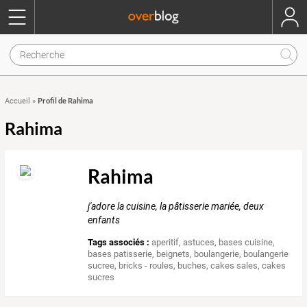
Profil de Rahima
Accueil
»
Rahima
Rahima
j'adore la cuisine, la pâtisserie mariée, deux
enfants
Tags associés :
aperitif
,
astuces
,
bases cuisine
,
bases patisserie
,
beignets
,
boulangerie
,
boulangerie
sucree
,
bricks - roules
,
buches
,
cakes sales
,
cakes
sucres