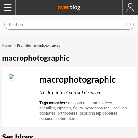
Profil de macrophotographic
Accueil
»
macrophotographic
macrophotographic
fan de photo et surtout de macro
Tags associés :
coleopteres
,
arachnidees
,
chenilles
,
dipteres
,
fleurs
,
hymenopteres
,
libellules
odonates
,
orthopteres
,
papillons lepidopteres
,
punaises heteropteres
Ses blogs