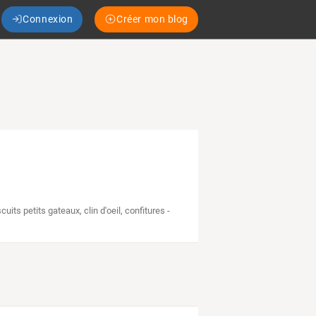
Connexion
Créer mon blog
scuits petits gateaux
,
clin d'oeil
,
confitures -