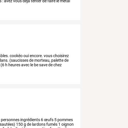
s
:
avez
vous
déjà
tenter
de
faire
le
métal
bles.
cookéo
oui
encore.
vous
choisirez
dans.
(saucisses
de
morteau,
palette
de
(6
h
heures
avec
le
be
save
de
chez
4
personnes
ingrédients
6
œufs
5
pommes
sautées)
150
g
de
lardons
fumés
1
oignon