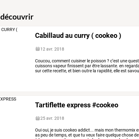
 découvrir
Cabillaud au curry ( cookeo )
12 avr. 2018
Coucou,
comment
cuisiner
le
poisson
?
c’est
une
quest
cuissons
vapeur
finissent
par
être
lassante.
en
regard
sur
cette
recette,
et
bien
outre
la
rapidité,
elle
est
savou
de
jouer
maintenant.
j’ai
choisi
…
Tartiflette express #cookeo
25 avr. 2018
Oui
oui,
je
suis
cookeo
addict...
mais
mon
thermomix
e
as
peu
de
temps,
et
que
tu
veux
faire
quelque
chose
de