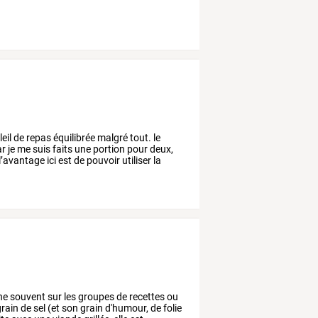
eil
de
repas
équilibrée
malgré
tout.
le
ar
je
me
suis
faits
une
portion
pour
deux,
l’avantage
ici
est
de
pouvoir
utiliser
la
ne
souvent
sur
les
groupes
de
recettes
ou
rain
de
sel
(et
son
grain
d'humour,
de
folie