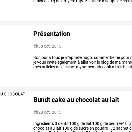
émincé
20
g
de
gruyère
râpé
5
cuillère
à
soupe
de
crèm
œufs
dans
un
saladier
…
Présentation
30 oct. 2015
Bonjour à tous je m'appelle hugo. comme thème pour mon 
je vous invite également à aller voir le blog de ma mam
mes articles de cuisine. myhomemadecook a très bien
Bundt cake au chocolat au lait
28 oct. 2015
Ingredients
3
oeufs
100
g
de
lait
100
g
de
beurre+10
g
chocolat
au
lait
100
g
de
sucre
en
poudre
1/2
sachet
d