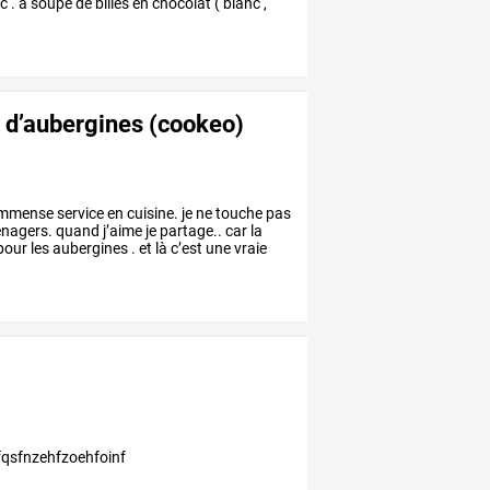
c
.
à
soupe
de
billes
en
chocolat
(
blanc
,
e d’aubergines (cookeo)
mmense
service
en
cuisine.
je
ne
touche
pas
nagers.
quand
j’aime
je
partage..
car
la
pour
les
aubergines
.
et
là
c’est
une
vraie
dnfqsfnzehfzoehfoinf