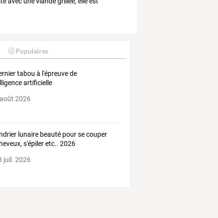
ite
avec
une
viande
grillée,
elle
est
Populaires
ernier tabou à l'épreuve de
elligence artificielle
 août 2026
ndrier lunaire beauté pour se couper
cheveux, s'épiler etc.. 2026
 juil. 2026