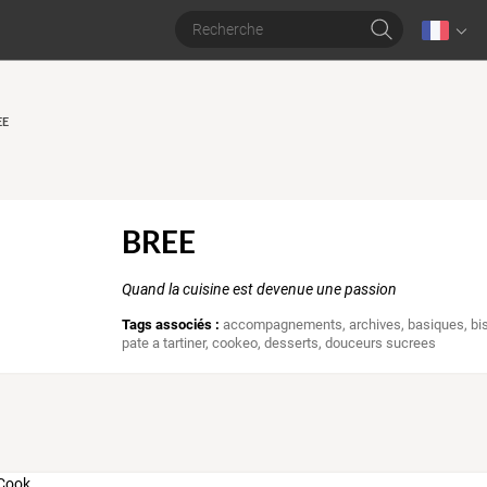
EE
BREE
Quand la cuisine est devenue une passion
Tags associés :
accompagnements
,
archives
,
basiques
,
bi
pate a tartiner
,
cookeo
,
desserts
,
douceurs sucrees