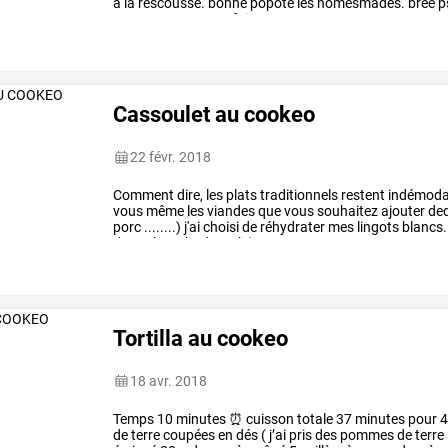
à
la
rescousse.
bonne
popote
les
homesmades.
bree
p
prep?
ou
comment
faire
…
Cassoulet au cookeo
22 févr. 2018
Comment
dire,
les
plats
traditionnels
restent
indémoda
vous
même
les
viandes
que
vous
souhaitez
ajouter
de
porc
........)
j'ai
choisi
de
réhydrater
mes
lingots
blancs.
demarle
au
lie
de
12
h
)
ma
source
…
Tortilla au cookeo
18 avr. 2018
Temps
10
minutes
⏰
cuisson
totale
37
minutes
pour
de
terre
coupées
en
dés
(
j’ai
pris
des
pommes
de
terre