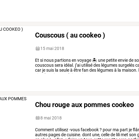
Couscous ( au cookeo )
15 mai 2018
Et
si
nous
partions
en
voyage
🏝
une
petite
envie
de
sol
couscous
sera
idéal.
j’ai
utilisé
des
légumes
surgelés
c
car
je
suis
la
seule
à
être
fan
des
légumes
à
la
maison.
viande
qui
vous
plait,
mais
…
Chou rouge aux pommes cookeo
8 mai 2018
Comment
utilisez
-vous
facebook
?
pour
ma
part
je
flâ
autres
pages
de
cuisine.
dont
une,
celle
de
lili
met
son
g