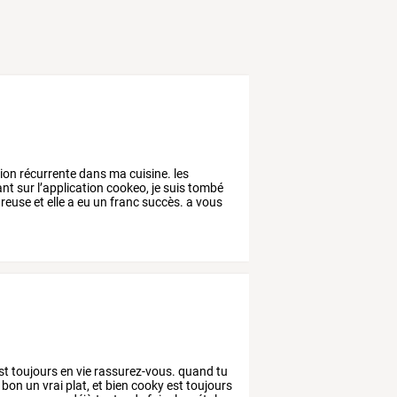
ion
récurrente
dans
ma
cuisine.
les
ant
sur
l’application
cookeo,
je
suis
tombé
reuse
et
elle
a
eu
un
franc
succès.
a
vous
st
toujours
en
vie
rassurez-vous.
quand
tu
bon
un
vrai
plat,
et
bien
cooky
est
toujours