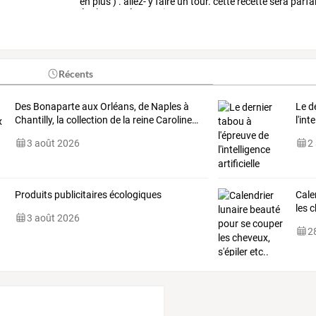
en
plus
)
.
allez-
y
faire
un
tour.
cette
recette
sera
parfa
également
économique
…
Récents
Des
Bonaparte
aux
Orléans,
de
Naples
à
Le d
Chantilly,
la
collection
de
la
reine
Caroline
…
l'int
3 août 2026
2
Produits publicitaires écologiques
Cale
les 
3 août 2026
28