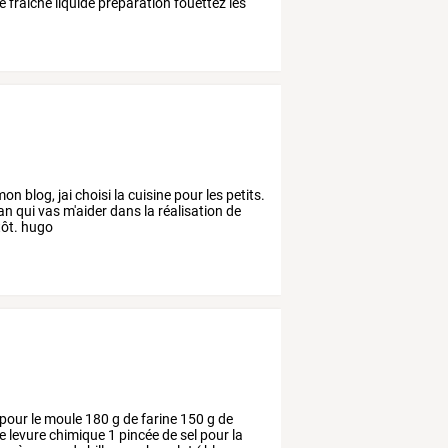
e
fraîche
liquide
preparation
fouettez
les
blog, jai choisi la cuisine pour les petits.
an qui vas m'aider dans la réalisation de
tôt. hugo
pour
le
moule
180
g
de
farine
150
g
de
e
levure
chimique
1
pincée
de
sel
pour
la