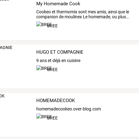
My Homemade Cook
Cookeo
et
thermomix
sont
mes
amis,
ainsi
que
le
companion
de
moulinex
Le
homemade,
ou
plus
…
BREE
HUGO ET COMPAGNIE
9 ans et déjà en cuisine
BREE
HOMEMADECOOK
homemadecookeo.over-blog.com
BREE