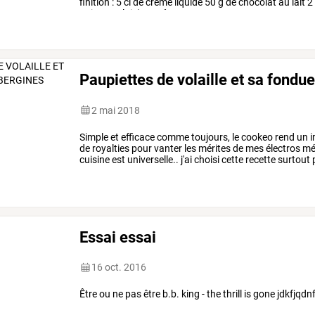
finition
:
5
cl
de
crème
liquide
50
g
de
chocolat
au
lait
2
noir
et
au
lait
)
1
c
.
à
…
Paupiettes de volaille et sa fondu
2 mai 2018
Simple
et
efficace
comme
toujours,
le
cookeo
rend
un
i
de
royalties
pour
vanter
les
mérites
de
mes
électros
mé
cuisine
est
universelle..
j'ai
choisi
cette
recette
surtout
régalade.
mon
…
Essai essai
16 oct. 2016
Être ou ne pas être b.b. king - the thrill is gone jdkfjq