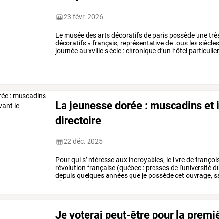
23 févr. 2026
Le
musée
des
arts
décoratifs
de
paris
possède
une
trè
décoratifs
»
français,
représentative
de
tous
les
siècles
journée
au
xviiie
siècle
:
chronique
d’un
hôtel
particulie
proviennent
de
cette
…
La jeunesse dorée : muscadins et i
directoire
22 déc. 2025
Pour
qui
s’intéresse
aux
incroyables,
le
livre
de
françoi
révolution
française
(québec
:
presses
de
l'université
d
depuis
quelques
années
que
je
possède
cet
ouvrage,
s
photographie
est
…
Je voterai peut-être pour la premiè