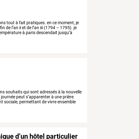
ons
tout
à
fait
pratiques.
en
ce
moment,
je
fin
de
l’an
ii
et
de
l’an
iii
(1794
–
1795).
je
empérature
à
paris
descendait
jusqu’à
ns
souhaits
qui
sont
adressés
à
la
nouvelle
e
journée
peut
s’apparenter
à
une
prière.
nt
sociale,
permettant
de
vivre
ensemble
ique d’un hôtel particulier