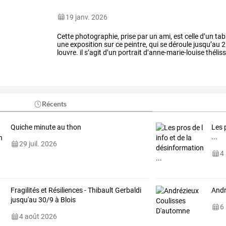
19 janv. 2026
Cette
photographie,
prise
par
un
ami,
est
celle
d’un
tab
une
exposition
sur
ce
peintre,
qui
se
déroule
jusqu’au
2
louvre.
il
s’agit
d’un
portrait
d’anne-marie-louise
thélis
1845),
conservé
dans
…
Récents
Quiche minute au thon
Les 
...
29 juil. 2026
4
Fragilités et Résiliences - Thibault Gerbaldi
Andr
jusqu'au 30/9 à Blois
6
4 août 2026