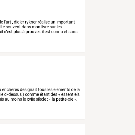
de
l’art
,
didier
rykner
réalise
un
important
ite
souvent
dans
mon
livre
sur
les
il
n’est
plus
à
prouver.
il
est
connu
et
sans
x
enchères
désignait
tous
les
éléments
de
la
ie
ci-dessus
)
comme
étant
des
«
essentiels
is
au
moins
le
xviie
siècle
:
«
la
petite-oie
».