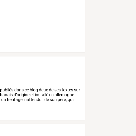
publiés
dans
ce
blog
deux
de
ses
textes
sur
ibanais
d’origine
et
installé
en
allemagne
e
un
héritage
inattendu
:
de
son
père,
qui