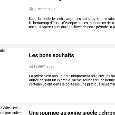
23 mars 2026
Dans
la
mode,
les
extravagances
ont
souvent
des
rais
lis
beaucoup
d’écrits
d’époque
sur
les
muscadins
de
la
me
suis
aperçu
que,
durant
l’hiver
de
cette
période,
la
t
moins
quinze
…
Les bons souhaits
12 janv. 2026
La
prière
n’est
pas
un
acte
uniquement
religieux.
les
bo
année
en
sont
un
exemple.
même
souhaiter
une
bonn
certains
voient
dans
la
politesse
une
pratique
seuleme
dans
la
bonne
entente.
…
Une journée au xviiie siècle : chron