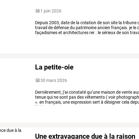
1 juin 2026
Depuis
2003,
date
de
la
création
de
son
site
la
tribune
travail
de
défense
du
patrimoine
ancien
français.
je
le
c
façadismes
et
architectures
rer
.
le
sérieux
de
son
trava
doute
reconnu
dans
…
La petite-oie
30 mars 2026
Dernièrement,
j’ai
constaté
qu’une
maison
de
vente
au
tenue
qui
ne
sont
pas
des
vêtements
(
voir
photograph
».
en
français,
une
expression
sert
à
désigner
cela
depu
l’édition
de
1752
…
Une extravagance due à la raison