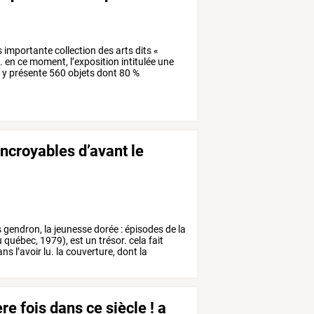
s
importante
collection
des
arts
dits
«
.
en
ce
moment,
l’exposition
intitulée
une
r
y
présente
560
objets
dont
80
%
ncroyables d’avant le
s
gendron,
la
jeunesse
dorée
:
épisodes
de
la
u
québec,
1979),
est
un
trésor.
cela
fait
ans
l’avoir
lu.
la
couverture,
dont
la
re fois dans ce siècle ! a