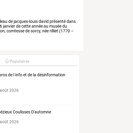
leau
de
jacques-louis
david
présenté
dans
6
janvier
de
cette
année
au
musée
du
son,
comtesse
de
sorcy,
née
rilliet
(1770
–
Populaires
pros de l info et de la désinformation
 août 2026
ézieux Coulisses D'automne
 août 2026