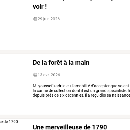
voir !
29 juin 2026
De la forêt à la main
13 avr. 2026
M.
youssef
kadri
a
eu
l’amabilité
d’accepter
que
soient
la
canne
de
collection
dont
il
est
un
grand
spécialiste.
l
depuis
près
de
six
décennies,
il
a
reçu
dès
sa
naissanc
s’appuyait
sur
une
…
Une merveilleuse de 1790