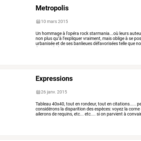
Metropolis
10 mars 2015
Un
hommage
à
l'opéra
rock
starmania...où
leurs
auteu
non
plus
qu’à
l’expliquer
vraiment,
mais
oblige
à
se
pos
urbanisée
et
de
ses
banlieues
défavorisées
telle
que
no
écriture.
j'adore
aussi
cette
…
Expressions
26 janv. 2015
Tableau 40x40, tout en rondeur, tout en citations..... p
considérons la disparition des espèces: voyez la corne 
ailerons de requins, etc... etc.... si on parvient à conva