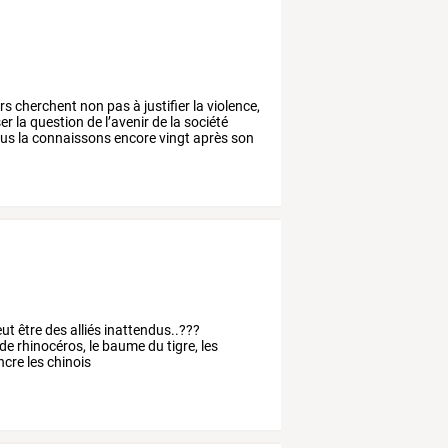
rs
cherchent
non
pas
à
justifier
la
violence,
er
la
question
de
l’avenir
de
la
société
us
la
connaissons
encore
vingt
après
son
eut être des alliés inattendus..???
de rhinocéros, le baume du tigre, les
incre les chinois