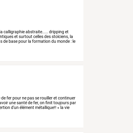
la
calligraphie
abstraite.....
dripping
et
ntiques
et
surtout
celles
des
stoïciens,
la
ts
de
base
pour
la
formation
du
monde
:
le
é
de
fer
pour
ne
pas
se
rouiller
et
continuer
avoir
une
santé
de
fer,
on
finit
toujours
par
ertion
d'un
élément
métallique!!
«
la
vie