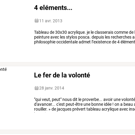
4 eléments...
11 avr. 2013
Tableau
de
30x30
acrylique.
je
le
classerais
comme
de
peinture
avec
les
stylos
posca.
depuis
les
recherches
a
philosophie
occidentale
admet
l’existence
de
4
élémen
feu,
l’air,
l’eau,
la
…
Le fer de la volonté
28 janv. 2014
"qui
veut,
peut"
nous
dit
le
proverbe...
avoir
une
volont
d'avancer...
c'est
peut-être
une
bonne
idée
!
on
a
beau
rouiller.
»
de
jacques
prévert
tableau
acrylique
avec
ins
humaine
est
…