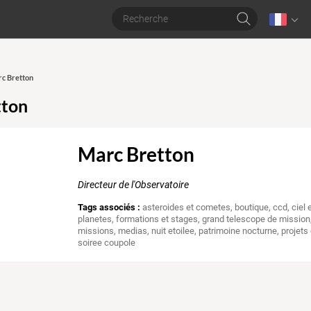
rc Bretton
tton
Marc Bretton
Directeur de l'Observatoire
Tags associés :
asteroides et cometes
,
boutique
,
ccd
,
ciel
planetes
,
formations et stages
,
grand telescope de mission
missions
,
medias
,
nuit etoilee
,
patrimoine nocturne
,
projets
soiree coupole