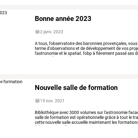
Bonne année 2023
2 janv. 2023
A
tous,
l'observatoire
des
baronnies
provençales,
vous
terme
d'observations
et
de
développement
de
vos
proj
l'astronomie
et
le
spatial.
l'obp
à
fièrement
passé
ses
d
2013
après
6
ans
de
…
Nouvelle salle de formation
15 nov. 2021
Bibliothèque
avec
3000
volumes
sur
l'astronomie
faca
salle
de
formation
est
opérationnelle
grâce
à
tout
le
tra
cette
nouvelle
salle
accueille
maintenant
les
formation
l'observatoire.
elle
sert
aussi
…