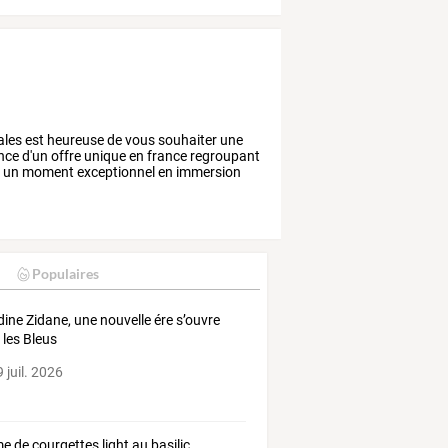
ales
est
heureuse
de
vous
souhaiter
une
nce
d'un
offre
unique
en
france
regroupant
r
un
moment
exceptionnel
en
immersion
Populaires
dine Zidane, une nouvelle ére s’ouvre
 les Bleus
 juil. 2026
e de courgettes light au basilic