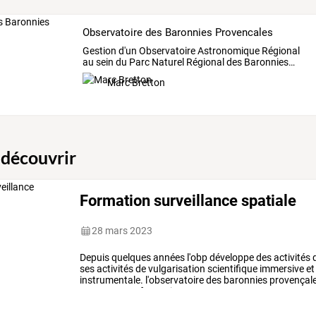
Observatoire des Baronnies Provencales
Gestion
d'un
Observatoire
Astronomique
Régional
au
sein
du
Parc
Naturel
Régional
des
Baronnies
…
Marc Bretton
 découvrir
Formation surveillance spatiale
28 mars 2023
Depuis
quelques
années
l'obp
développe
des
activités
ses
activités
de
vulgarisation
scientifique
immersive
et
instrumentale.
l'observatoire
des
baronnies
provençal
proposer
une
formation
…