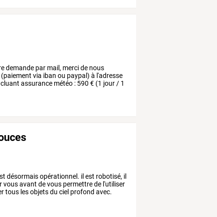
re
demande
par
mail,
merci
de
nous
(paiement
via
iban
ou
paypal)
à
l'adresse
ncluant
assurance
météo
:
590
€
(1
jour
/
1
pouces
st
désormais
opérationnel.
il
est
robotisé,
il
r
vous
avant
de
vous
permettre
de
l'utiliser
er
tous
les
objets
du
ciel
profond
avec.