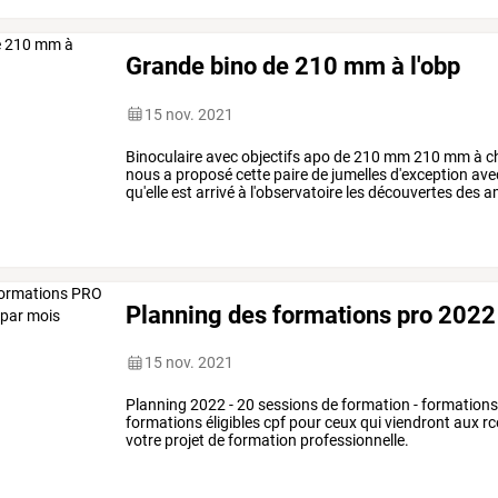
Grande bino de 210 mm à l'obp
15 nov. 2021
Binoculaire
avec
objectifs
apo
de
210
mm
210
mm
à
c
nous
a
proposé
cette
paire
de
jumelles
d'exception
ave
qu'elle
est
arrivé
à
l'observatoire
les
découvertes
des
a
public
devient
…
Planning des formations pro 2022 
15 nov. 2021
Planning 2022 - 20 sessions de formation - formation
formations éligibles cpf pour ceux qui viendront aux r
votre projet de formation professionnelle.