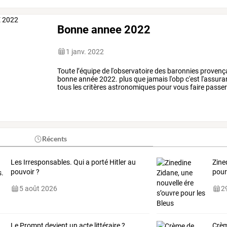
Bonne annee 2022
1 janv. 2022
Toute
l’équipe
de
l'observatoire
des
baronnies
provenç
bonne
année
2022.
plus
que
jamais
l'obp
c'est
l'assura
tous
les
critères
astronomiques
pour
vous
faire
passe
totale,
ou
pour
faire
de
…
Récents
Les Irresponsables. Qui a porté Hitler au
Zine
pouvoir ?
pour
5 août 2026
29
Le Prompt devient un acte littéraire ?
Crèm