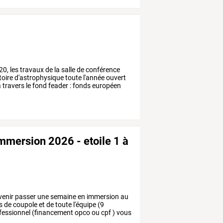
20,
les
travaux
de
la
salle
de
conférence
toire
d'astrophysique
toute
l'année
ouvert
à
travers
le
fond
feader
:
fonds
européen
immersion 2026 - etoile 1 à
venir
passer
une
semaine
en
immersion
au
s
de
coupole
et
de
toute
l'équipe
(9
fessionnel
(financement
opco
ou
cpf
)
vous