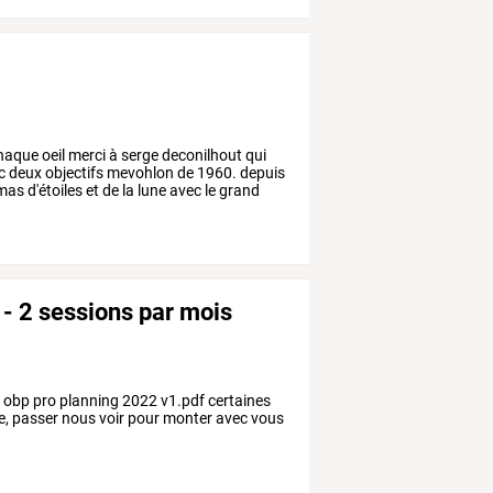
haque
oeil
merci
à
serge
deconilhout
qui
c
deux
objectifs
mevohlon
de
1960.
depuis
mas
d'étoiles
et
de
la
lune
avec
le
grand
- 2 sessions par mois
s obp pro planning 2022 v1.pdf certaines
ce, passer nous voir pour monter avec vous