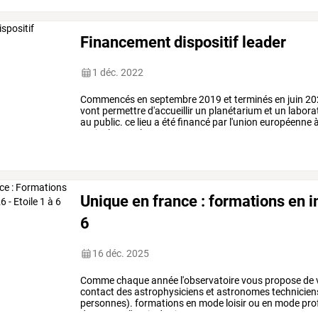
Financement dispositif leader
1 déc. 2022
Commencés
en
septembre
2019
et
terminés
en
juin
20
vont
permettre
d'accueillir
un
planétarium
et
un
labora
au
public.
ce
lieu
a
été
financé
par
l'union
européenne
agricole
pour
le
…
Unique en france : formations en 
6
16 déc. 2025
Comme
chaque
année
l'observatoire
vous
propose
de
contact
des
astrophysiciens
et
astronomes
technicien
personnes).
formations
en
mode
loisir
ou
en
mode
pro
donneront
l'envie
de
vivre
une
…