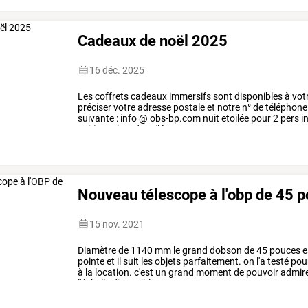
Cadeaux de noël 2025
16 déc. 2025
Les
coffrets
cadeaux
immersifs
sont
disponibles
à
vot
préciser
votre
adresse
postale
et
notre
n°
de
téléphone
suivante
:
info
@
obs-bp.com
nuit
etoilée
pour
2
pers
i
nuit)
week
end
etoilé
pour
…
Nouveau télescope à l'obp de 45 
15 nov. 2021
Diamètre
de
1140
mm
le
grand
dobson
de
45
pouces
e
pointe
et
il
suit
les
objets
parfaitement.
on
l'a
testé
pou
à
la
location.
c'est
un
grand
moment
de
pouvoir
admir
l'échelle
disponible
…