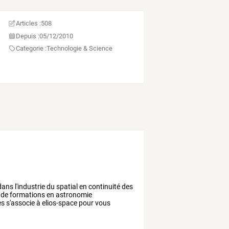
Articles :
508
Depuis :
05/12/2010
Categorie :
Technologie & Science
dans
l'industrie
du
spatial
en
continuité
des
de
formations
en
astronomie
es
s'associe
à
elios-space
pour
vous