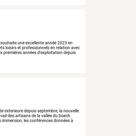
souhaite
une
excellente
année
2023
en
ets
loisirs
et
professionnels
en
relation
avec
ix
premières
années
d'exploitation
depuis
de
exterieure
depuis
septembre,
la
nouvelle
vail
des
artisans
de
la
vallée
du
büech.
s
immersion,
les
conférences
données
à