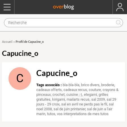
Profil de Capucine_o
Accueil
»
Capucine_o
Capucine_o
C
Tags associés :
bla-bla-bla
,
brico divers
,
broderie
,
cadeaux offerts
,
cadeaux recus
,
couture
,
crayons &
pinceaux
,
crochet
,
cuisine ;-)
,
etegami
,
grilles
gratuites
,
kirigami
,
mailarts recus
,
sal 2009
,
sal 29
jours - 29 croix
,
sal en avril ne perds pas le fil
,
sal
noel 2008
,
sal de juin printanier
,
sal de juin a l'air
marin
,
tutos
,
vos interpretations de mes tutos