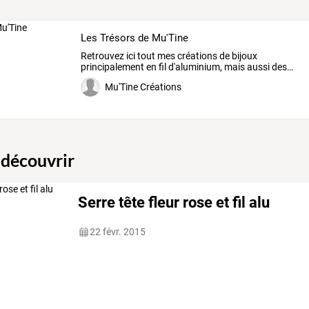
Les Trésors de Mu'Tine
Retrouvez
ici
tout
mes
créations
de
bijoux
principalement
en
fil
d'aluminium,
mais
aussi
des
…
Mu'Tine Créations
 découvrir
Serre tête fleur rose et fil alu
22 févr. 2015