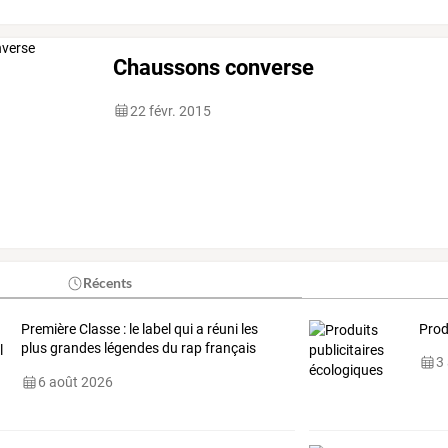
Chaussons converse
22 févr. 2015
Récents
Première
Classe
:
le
label
qui
a
réuni
les
Prod
plus
grandes
légendes
du
rap
français
3
avant
tout
…
6 août 2026