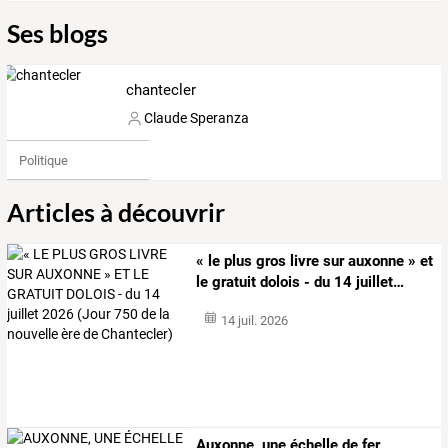
Ses blogs
chantecler
Claude Speranza
Politique
Articles à découvrir
«
le
plus
gros
livre
sur
auxonne
»
et
le
gratuit
dolois
-
du
14
juillet
…
14 juil. 2026
Auxonne,
une
échelle
de
fer