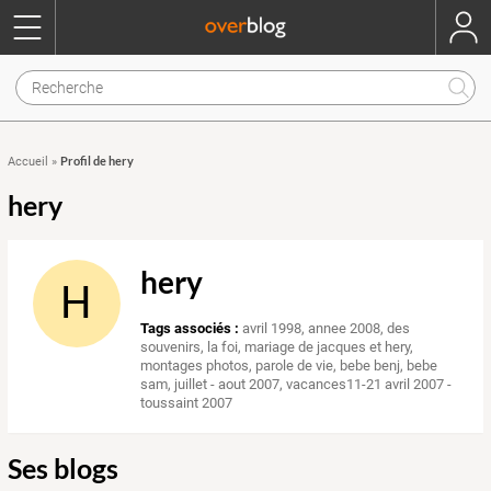
Profil de hery
Accueil
»
hery
hery
H
Tags associés :
avril 1998
,
annee 2008
,
des
souvenirs
,
la foi
,
mariage de jacques et hery
,
montages photos
,
parole de vie
,
bebe benj
,
bebe
sam
,
juillet - aout 2007
,
vacances11-21 avril 2007 -
toussaint 2007
Ses blogs