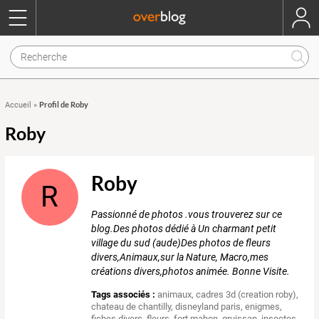
Profil de Roby
Accueil
»
Roby
Roby
R
Passionné de photos .vous trouverez sur ce
blog.Des photos dédié à Un charmant petit
village du sud (aude)Des photos de fleurs
divers,Animaux,sur la Nature, Macro,mes
créations divers,photos animée. Bonne Visite.
Tags associés :
animaux
,
cadres 3d (creation roby)
,
chateau de chantilly
,
disneyland paris
,
enigmes
,
fiches divers
,
fleurs
,
fort mahon
,
gruissan
,
insectes
,