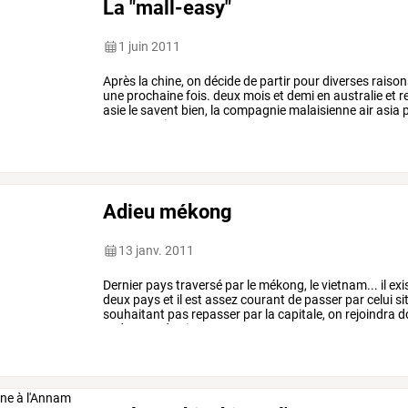
La "mall-easy"
1 juin 2011
Après
la
chine,
on
décide
de
partir
pour
diverses
raison
une
prochaine
fois.
deux
mois
et
demi
en
australie
et
r
asie
le
savent
bien,
la
compagnie
malaisienne
air
asia
p
et
pour
moins
…
Adieu mékong
13 janv. 2011
Dernier
pays
traversé
par
le
mékong,
le
vietnam...
il
exi
deux
pays
et
il
est
assez
courant
de
passer
par
celui
si
souhaitant
pas
repasser
par
la
capitale,
on
rejoindra
d
sud-ouest
du
vietnam,
…