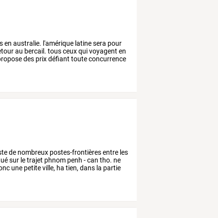
s
en
australie.
l'amérique
latine
sera
pour
etour
au
bercail.
tous
ceux
qui
voyagent
en
ropose
des
prix
défiant
toute
concurrence
ste
de
nombreux
postes-frontières
entre
les
tué
sur
le
trajet
phnom
penh
-
can
tho.
ne
onc
une
petite
ville,
ha
tien,
dans
la
partie