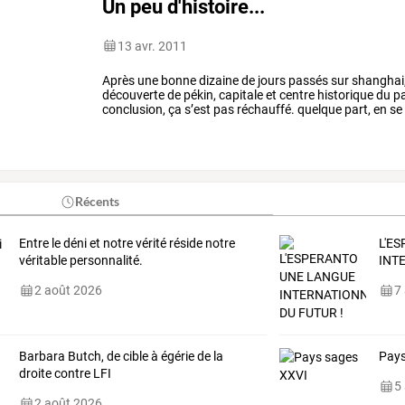
Un peu d'histoire...
13 avr. 2011
Après
une
bonne
dizaine
de
jours
passés
sur
shanghai
découverte
de
pékin,
capitale
et
centre
historique
du
pa
conclusion,
ça
s’est
pas
réchauffé.
quelque
part,
en
se
s'attendre
à
sortir
les
maillots.
…
Récents
Entre le déni et notre vérité réside notre
L'E
véritable personnalité.
INT
2 août 2026
7
Barbara Butch, de cible à égérie de la
Pays
droite contre LFI
5
2 août 2026