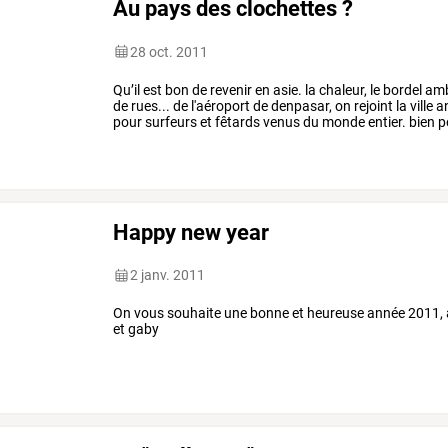
Au pays des clochettes ?
28 oct. 2011
Qu’il
est
bon
de
revenir
en
asie.
la
chaleur,
le
bordel
amb
de
rues...
de
l'aéroport
de
denpasar,
on
rejoint
la
ville
a
pour
surfeurs
et
fêtards
venus
du
monde
entier.
bien
p
trop
et
on
loue
…
Happy new year
2 janv. 2011
On vous souhaite une bonne et heureuse année 2011, a
et gaby