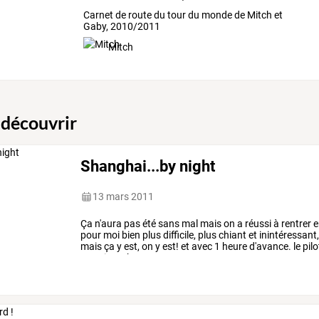
Carnet de route du tour du monde de Mitch et
Gaby, 2010/2011
Mitch
 découvrir
Shanghai...by night
13 mars 2011
Ça
n'aura
pas
été
sans
mal
mais
on
a
réussi
à
rentrer
e
pour
moi
bien
plus
difficile,
plus
chiant
et
inintéressant
mais
ça
y
est,
on
y
est!
et
avec
1
heure
d'avance.
le
pilo
en
soit,
en
bon
…