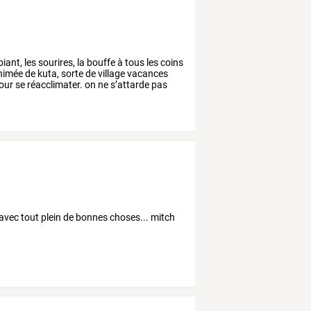
iant,
les
sourires,
la
bouffe
à
tous
les
coins
nimée
de
kuta,
sorte
de
village
vacances
our
se
réacclimater.
on
ne
s’attarde
pas
vec tout plein de bonnes choses... mitch