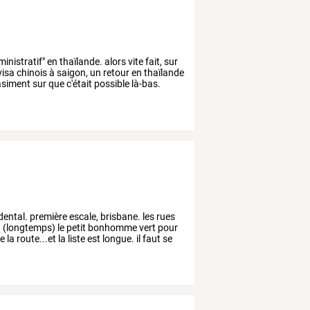
inistratif"
en
thaïlande.
alors
vite
fait,
sur
visa
chinois
à
saigon,
un
retour
en
thaïlande
siment
sur
que
c'était
possible
là-bas.
dental.
première
escale,
brisbane.
les
rues
t
(longtemps)
le
petit
bonhomme
vert
pour
e
la
route...et
la
liste
est
longue.
il
faut
se