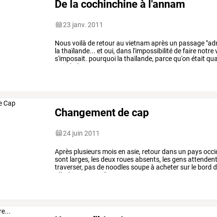
De la cochinchine à l'annam
23 janv. 2011
Nous
voilà
de
retour
au
vietnam
après
un
passage
"adm
la
thaïlande...
et
oui,
dans
l'impossibilité
de
faire
notre
s'imposait.
pourquoi
la
thaïlande,
parce
qu'on
était
qua
arrivée
à
…
Changement de cap
24 juin 2011
Après
plusieurs
mois
en
asie,
retour
dans
un
pays
occi
sont
larges,
les
deux
roues
absents,
les
gens
attenden
traverser,
pas
de
noodles
soupe
à
acheter
sur
le
bord
d
réhabituer.
en
même
…