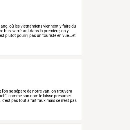
ang,
où
les
vietnamiens
viennent
y
faire
du
re
bus
s'arrêtant
dans
la
première,
on
y
est
plutôt
pourri,
pas
un
touriste
en
vue...et
e
l'on
se
sépare
de
notre
van.
on
trouvera
ch".
comme
son
nom
le
laisse
présumer
.
c'est
pas
tout
à
fait
faux
mais
ce
n'est
pas