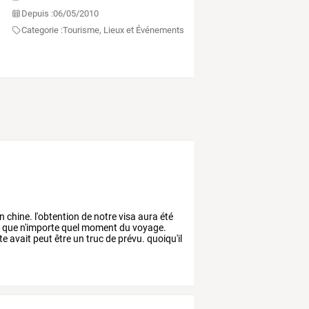
Depuis :
06/05/2010
Categorie :
Tourisme, Lieux et Événements
n
chine.
l'obtention
de
notre
visa
aura
été
,
que
n'importe
quel
moment
du
voyage.
te
avait
peut
être
un
truc
de
prévu.
quoiqu'il