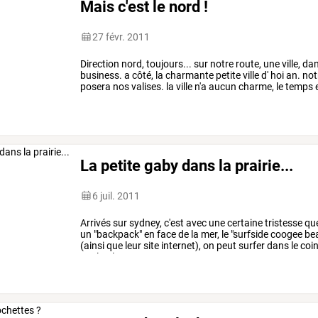
Mais c'est le nord !
27 févr. 2011
Direction
nord,
toujours...
sur
notre
route,
une
ville,
dan
business.
a
côté,
la
charmante
petite
ville
d'
hoi
an.
not
posera
nos
valises.
la
ville
n'a
aucun
charme,
le
temps
ça
commence
…
La petite gaby dans la prairie...
6 juil. 2011
Arrivés
sur
sydney,
c'est
avec
une
certaine
tristesse
qu
un
"backpack"
en
face
de
la
mer,
le
"surfside
coogee
bea
(ainsi
que
leur
site
internet),
on
peut
surfer
dans
le
coin
sur
la
plage
…