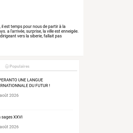
,
il
est
temps
pour
nous
de
partir
à
la
ys.
a
l'arrivée,
surprise,
la
ville
est
enneigée.
dirigeant
vers
la
siberie,
fallait
pas
Populaires
SPERANTO UNE LANGUE
ERNATIONNALE DU FUTUR !
 août 2026
 sages XXVI
 août 2026