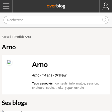
Profil de Arno
Accueil
»
Arno
Arno
Arno - 14 ans - Skateur
Tags associés :
contests
,
info
,
matos
,
session
,
skateurs
,
spots
,
tricks
,
yapakleskate
Ses blogs