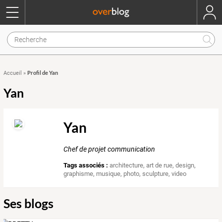
Profil de Yan
Accueil
»
Yan
Yan
Chef de projet communication
Tags associés :
architecture
,
art de rue
,
design
,
graphisme
,
musique
,
photo
,
sculpture
,
video
Ses blogs