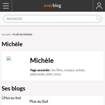
Profil de Michèle
Accueil
»
Michèle
Michèle
Tags associés :
les filles
,
soupes
,
achats
,
patisseries
,
plats
,
trucs
Ses blogs
Plus au Sud