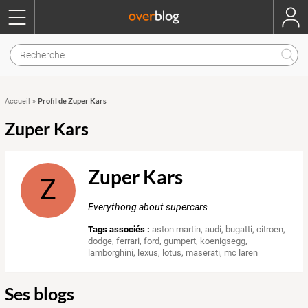
Profil de Zuper Kars
Accueil
»
Zuper Kars
Zuper Kars
Z
Everythong about supercars
Tags associés :
aston martin
,
audi
,
bugatti
,
citroen
,
dodge
,
ferrari
,
ford
,
gumpert
,
koenigsegg
,
lamborghini
,
lexus
,
lotus
,
maserati
,
mc laren
Ses blogs