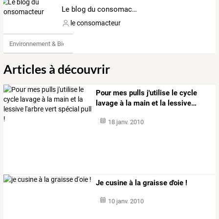
Le blog du consomacteur
le consomacteur
Environnement & Bio
Articles à découvrir
Pour
mes
pulls
j'utilise
le
cycle
lavage
à
la
main
et
la
lessive
…
18 janv. 2010
Je cusine à la graisse d'oie !
10 janv. 2010