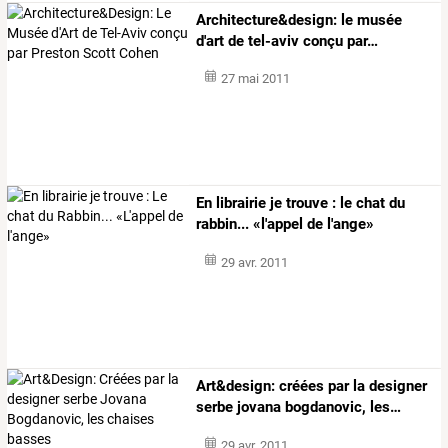
Architecture&design:
le
musée
d'art
de
tel-aviv
conçu
par
…
27 mai 2011
En librairie je trouve : le chat du
rabbin... «l'appel de l'ange»
29 avr. 2011
Art&design:
créées
par
la
designer
serbe
jovana
bogdanovic,
les
…
29 avr. 2011