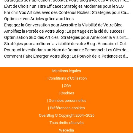
Stratégies de Publication : Boostez Votre Blog avec des Articles Fréquents et Exclusifs
L'Art de Choisir un Titre Efficace : Stratégies Modernes pour le SEO
Enrichir Vos Articles avec des Contenus Riches : Stratégies pour Captiver et Optimiser
Optimiser vos Articles grâce aux Liens
Engagez la Conversation pour Accroître la Visibilité de Votre Blog
Amplifiez la Portée de Votre Blog : Le partage est la clé du succès !
Optimisation SEO des Articles : Stratégies pour Améliorer la Visibilité de Votre Blog
Stratégies pour améliorer la visibilité de votre Blog : Annuaire et Collaborations
Pourquoi Investir dans un Nom de Domaine Personnel : Les Clés de la Réussite de Votre Blog
Comment Faire Émerger Votre Blog : Le Pouvoir de la Patience et de la Persévérance
Mentions légales
Conditions d’Utilisation
CGV
Cookies
Données personnelles
Préférences cookies
OverBlog © Copyright 2004--2026
Tous droits réservés
Webedia