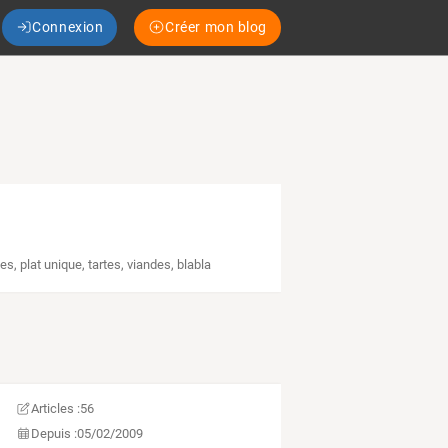
Connexion
Créer mon blog
ses
,
plat unique
,
tartes
,
viandes
,
blabla
Articles :
56
Depuis :
05/02/2009