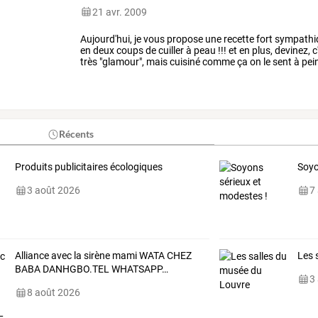
21 avr. 2009
Aujourd'hui,
je
vous
propose
une
recette
fort
sympathi
en
deux
coups
de
cuiller
à
peau
!!!
et
en
plus,
devinez,
c
très
"glamour",
mais
cuisiné
comme
ça
on
le
sent
à
pei
présentation
et
ça
…
Récents
Produits publicitaires écologiques
Soyo
3 août 2026
7
Alliance
avec
la
sirène
mami
WATA
CHEZ
Les 
BABA
DANHGBO.TEL
WHATSAPP
…
3
8 août 2026