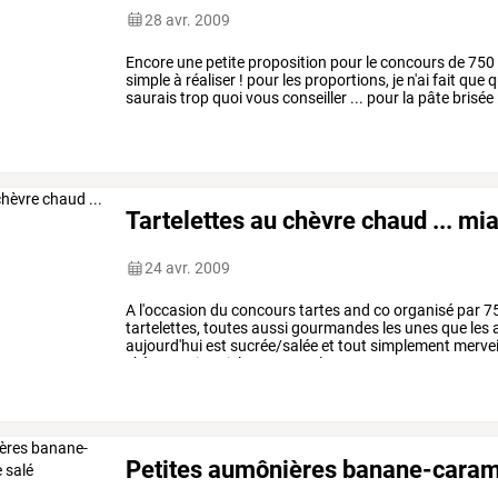
28 avr. 2009
Encore
une
petite
proposition
pour
le
concours
de
750
simple
à
réaliser
!
pour
les
proportions,
je
n'ai
fait
que
q
saurais
trop
quoi
vous
conseiller
...
pour
la
pâte
brisée
poids
de
farine)
-
eau
-
…
Tartelettes au chèvre chaud ... mi
24 avr. 2009
A
l'occasion
du
concours
tartes
and
co
organisé
par
7
tartelettes,
toutes
aussi
gourmandes
les
unes
que
les
a
aujourd'hui
est
sucrée/salée
et
tout
simplement
mervei
chèvre/noix/miel
???
toutes
les
…
Petites aumônières banane-carame