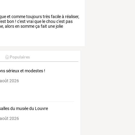
que
et
comme
toujours
très
facile
à
réaliser,
'est
bon
!
c'est
vrai
que
le
chou
c'est
pas
ne,
alors
en
somme
ça
fait
une
jolie
Populaires
ns sérieux et modestes !
 août 2026
salles du musée du Louvre
 août 2026