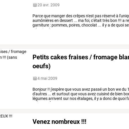
20 avr. 2009
Parce
que
manger
des
crêpes
n'est
pas
réservé
à
l'uni
aumônières
en
dessert
...
ma
foi,
c'était
très
bon
!!!
a
re
garniture
:
pommes,
poires,
chocolat
...
il
y
a
de
quoi
se
très
simple
…
Petits cakes fraises / fromage bl
oeufs)
4 mai 2009
Bonjour
!!
j'espère
que
vous
avez
passé
un
bon
we
du
1
d'autres
...
et
surtout
que
vous
avez
cuisiné
de
bien
bo
légumes
arrivent
sur
nos
étalages,
il
y
a
donc
de
quoi
f
cakes
au
fromage
…
Venez nombreux !!!