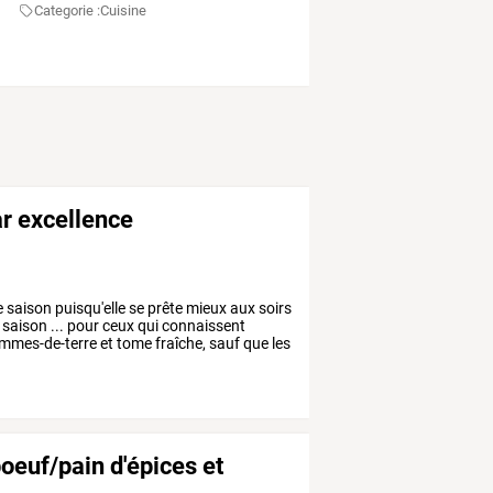
Categorie :
Cuisine
ar excellence
e
saison
puisqu'elle
se
prête
mieux
aux
soirs
saison
...
pour
ceux
qui
connaissent
mmes-de-terre
et
tome
fraîche,
sauf
que
les
boeuf/pain d'épices et