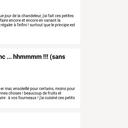
que
jour
de
la
chandeleur,
j'ai
fait
ces
petites
faire
encore
et
encore
en
variant
la
régaler
à
l'infini
!
surtout
que
le
principe
est
anc ... hhmmmm !!! (sans
er
mai,
ensoleillé
pour
certains,
moins
pour
nnes
choses
!
beaucoup
de
fruits
et
aire
:
à
vos
fourneaux
!
j'ai
cuisiné
ces
petits