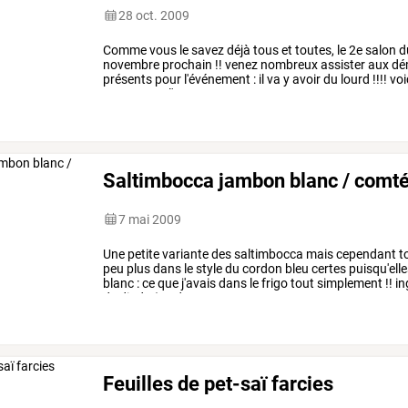
28 oct. 2009
Comme
vous
le
savez
déjà
tous
et
toutes,
le
2e
salon
d
novembre
prochain
!!
venez
nombreux
assister
aux
dé
présents
pour
l'événement
:
il
va
y
avoir
du
lourd
!!!!
voi
vous
mette
l'eau
…
Saltimbocca jambon blanc / comt
7 mai 2009
Une
petite
variante
des
saltimbocca
mais
cependant
t
peu
plus
dans
le
style
du
cordon
bleu
certes
puisqu'ell
blanc
:
ce
que
j'avais
dans
le
frigo
tout
simplement
!!
in
de
dinde
(ou
de
…
Feuilles de pet-saï farcies