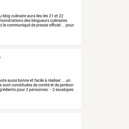
u
blog
culinaire
aura
lieu
les
21
et
22
monstrations
des
blogueurs
culinaires
ci
le
communiqué
de
presse
officiel
...
pour
é
oute
aussi
bonne
et
facile
à
réaliser
...
un
es
sont
constituées
de
comté
et
de
jambon
grédients
pour
2
personnes
:
-
2
escalopes