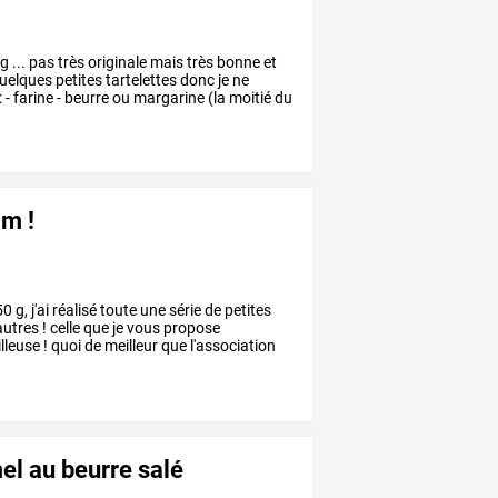
g
...
pas
très
originale
mais
très
bonne
et
uelques
petites
tartelettes
donc
je
ne
:
-
farine
-
beurre
ou
margarine
(la
moitié
du
am !
50
g,
j'ai
réalisé
toute
une
série
de
petites
utres
!
celle
que
je
vous
propose
lleuse
!
quoi
de
meilleur
que
l'association
l au beurre salé