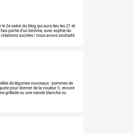
r
le
2e
salon
du
blog
qui
aura
lieu
les
21
et
fais
partie
d'un
binôme,
avec
sophie
du
s
créations
sucrées
!
nous
avons
souhaité
êlée
de
légumes
nouveaux
:
pommes
de
juste
pour
donner
de
la
couleur
!).
encore
ne
grillade
ou
une
viande
blanche
ou