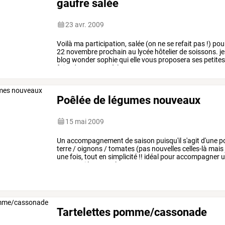
gaufre salée
23 avr. 2009
Voilà
ma
participation,
salée
(on
ne
se
refait
pas
!)
pou
22
novembre
prochain
au
lycée
hôtelier
de
soissons.
je
blog
wonder
sophie
qui
elle
vous
proposera
ses
petite
faire
des
recettes
à
la
…
Poêlée de légumes nouveaux
15 mai 2009
Un
accompagnement
de
saison
puisqu'il
s'agit
d'une
po
terre
/
oignons
/
tomates
(pas
nouvelles
celles-là
mais
une
fois,
tout
en
simplicité
!!
idéal
pour
accompagner
u
encore,
si
le
temps
le
permet
…
Tartelettes pomme/cassonade