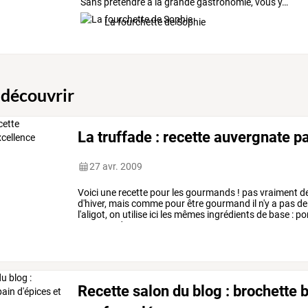
Sans
prétendre
à
la
grande
gastronomie,
vous
y
…
La fourchette de Sophie
 découvrir
La truffade : recette auvergnate p
27 avr. 2009
Voici
une
recette
pour
les
gourmands
!
pas
vraiment
d
d'hiver,
mais
comme
pour
être
gourmand
il
n'y
a
pas
de
l'aligot,
on
utilise
ici
les
mêmes
ingrédients
de
base
:
po
pommes-de-terre
ne
sont
…
Recette salon du blog : brochette 