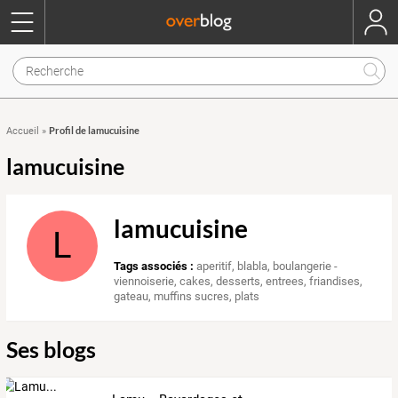
Profil de lamucuisine
Accueil
»
lamucuisine
lamucuisine
L
Tags associés :
aperitif
,
blabla
,
boulangerie -
viennoiserie
,
cakes
,
desserts
,
entrees
,
friandises
,
gateau
,
muffins sucres
,
plats
Ses blogs