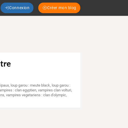
Connexion
Créer mon blog
etre
cipaux
,
loup garou : meute black
,
loup garou :
ampires : clan egyptien
,
vampires clan volturi
,
ens
,
vampires vegetariens : clan d'olympic
,