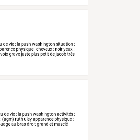
eu
de
vie
:
la
push
washington
situation
:
parence
physique
:
cheveux
:
noir
yeux
:
voix
grave
juste
plus
petit
de
jacob
très
eu
de
vie
:
la
push
washington
activités
:
:
(agm)
ruth
uley
apparence
physique
:
ouage
au
bras
droit
grand
et
musclé