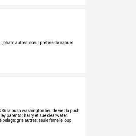
s : joham autres: sœur préféré de nahuel
986
la
push
washington
lieu
de
vie
:
la
push
ley
parents
:
harry
et
sue
clearwater
é
pelage:
gris
autres:
seule
femelle
loup