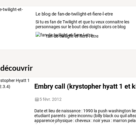
Le blog de fan-de-twilight-et-fiere-l-etre
Si
tu
es
fan
de
Twilight
et
que
tu
veux
connaitre
les
personnages
sur
le
bout
des
doigts
alors
ce
blog
est
…
fan-de-twilight-et-fiere-l-etre
 découvrir
Embry call (krystopher hyatt 1 et 
5 févr. 2012
Date
et
lieu
de
naissance
:
1990
la
push
washington
li
etudiant
parents
:
père
inconnu
(billy
black
ou
quil
alte
apparence
physique
:
cheveux
:
noir
yeux
:
marron
pela
droit
grand
et
mince
…