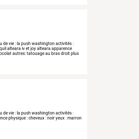
eu
de
vie
:
la
push
washington
activités
:
quil
alteara
iv
et
joy
alteara
apparence
ocolat
autres:
tatouage
au
bras
droit
plus
 de vie : la push washington activités :
rence physique : cheveux : noir yeux : marron