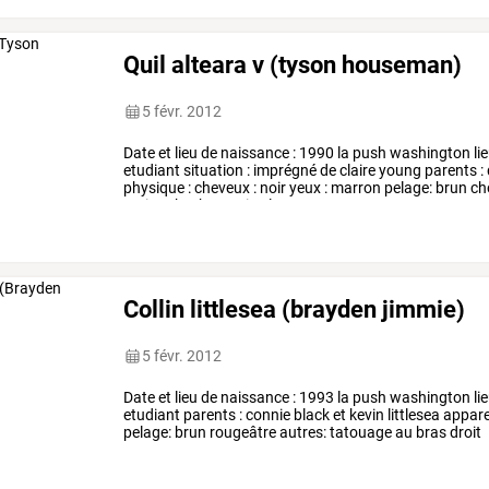
Quil alteara v (tyson houseman)
5 févr. 2012
Date
et
lieu
de
naissance
:
1990
la
push
washington
li
etudiant
situation
:
imprégné
de
claire
young
parents
:
physique
:
cheveux
:
noir
yeux
:
marron
pelage:
brun
ch
petit
qu’embry
mais
plus
…
Collin littlesea (brayden jimmie)
5 févr. 2012
Date et lieu de naissance : 1993 la push washington lieu
etudiant parents : connie black et kevin littlesea appa
pelage: brun rougeâtre autres: tatouage au bras droit