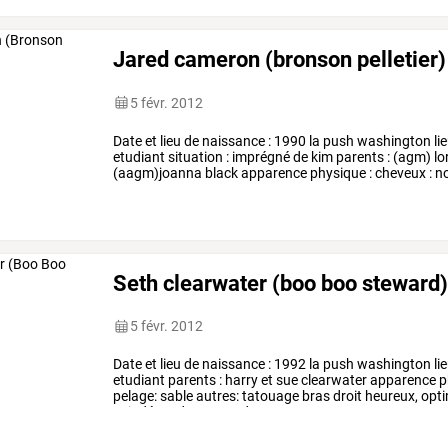
Jared cameron (bronson pelletier)
5 févr. 2012
Date
et
lieu
de
naissance
:
1990
la
push
washington
li
etudiant
situation
:
imprégné
de
kim
parents
:
(agm)
lo
(aagm)joanna
black
apparence
physique
:
cheveux
:
no
tatouage
au
bras
droit
vue
…
Seth clearwater (boo boo steward
5 févr. 2012
Date
et
lieu
de
naissance
:
1992
la
push
washington
li
etudiant
parents
:
harry
et
sue
clearwater
apparence
p
pelage:
sable
autres:
tatouage
bras
droit
heureux,
opti
et
indépendant
quand
…