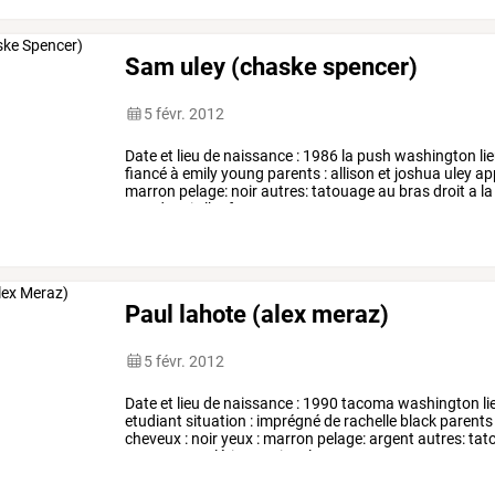
Sam uley (chaske spencer)
5 févr. 2012
Date
et
lieu
de
naissance
:
1986
la
push
washington
li
fiancé
à
emily
young
parents
:
allison
et
joshua
uley
ap
marron
pelage:
noir
autres:
tatouage
au
bras
droit
a
la
mur
depuis
l’enfance
…
Paul lahote (alex meraz)
5 févr. 2012
Date
et
lieu
de
naissance
:
1990
tacoma
washington
li
etudiant
situation
:
imprégné
de
rachelle
black
parents
cheveux
:
noir
yeux
:
marron
pelage:
argent
autres:
tat
ennuyeux,
colérique
et
insolent
…