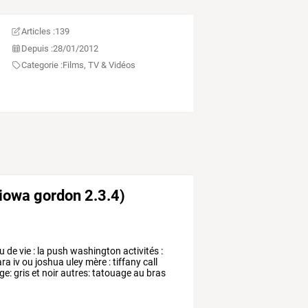
Articles :
139
Depuis :
28/01/2012
Categorie :
Films, TV & Vidéos
kiowa gordon 2.3.4)
eu
de
vie
:
la
push
washington
activités
:
ara
iv
ou
joshua
uley
mère
:
tiffany
call
ge:
gris
et
noir
autres:
tatouage
au
bras