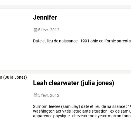
Jennifer
5 févr. 2012
Date et lieu de naissance : 1991 ohio californie parent
Leah clearwater (julia jones)
5 févr. 2012
Surnom:
lee-lee
(sam
uley)
date
et
lieu
de
naissance
:
1
washington
activités
:
etudiante
situation
:
ex
de
sam
u
apparence
physique
:
cheveux
:
noir
yeux:
marron
fonc
garou
tatouage
…