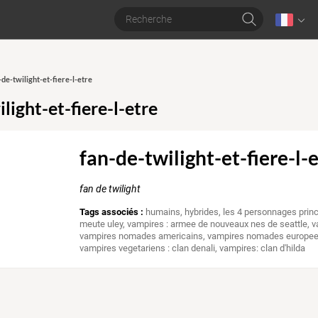
-de-twilight-et-fiere-l-etre
light-et-fiere-l-etre
fan-de-twilight-et-fiere-l-
fan de twilight
Tags associés :
humains
,
hybrides
,
les 4 personnages prin
meute uley
,
vampires : armee de nouveaux nes de seattle
,
v
vampires nomades americains
,
vampires nomades europe
vampires vegetariens : clan denali
,
vampires: clan d'hilda