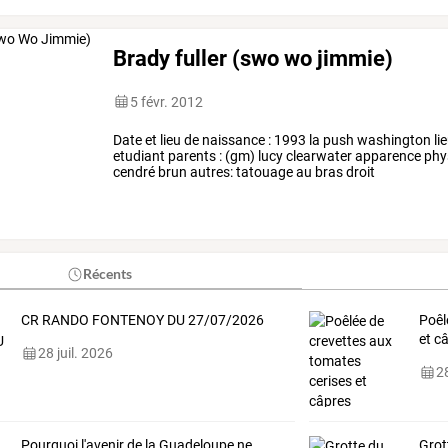
Brady fuller (swo wo jimmie)
5 févr. 2012
Date et lieu de naissance : 1993 la push washington lieu
etudiant parents : (gm) lucy clearwater apparence phys
cendré brun autres: tatouage au bras droit
Récents
CR RANDO FONTENOY DU 27/07/2026
Poêl
et c
28 juil. 2026
28
Pourquoi
l'avenir
de
la
Guadeloupe
ne
Grot