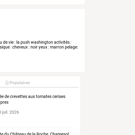
 de vie : la push washington activités :
ique : cheveux : noir yeux : marron pelage:
Populaires
ée de crevettes aux tomates cerises
âpres
 juil. 2026
te du Château de la Roche, Chamesol,