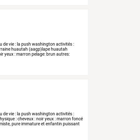
eu
de
vie
:
la
push
washington
activités
:
rraine
huautah
(aagp)lape
huautah
ir
yeux
:
marron
pelage:
brun
autres:
)
eu
de
vie
:
la
push
washington
activités
:
hysique
:
cheveux
:
noir
yeux
:
marron
foncé
miste,
pure
immature
et
enfantin
puissant