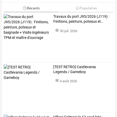
Récents
Populaires
Travaux
du
port
J95/2026
(J119)
:
Finitions,
peinture,
poteaux
et
…
30 juil. 2026
[TEST RETRO] Castlevania
Legends / Gameboy
4 août 2026
Villars Colmars le 12 aout loto