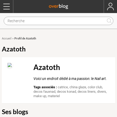
Profil de Azatoth
Accueil
»
Azatoth
Azatoth
Voici un endroit dédié à ma passion: le Nail art.
Tags associés :
catrice
,
china glaze
,
color club
,
decos fauxnad
,
decos konad
,
decos liners
,
divers
,
make up
,
materiel
Ses blogs