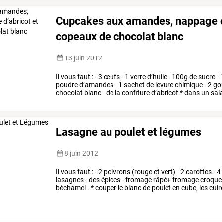
Cupcakes aux amandes, nappage co
copeaux de chocolat blanc
13 juin 2012
Il
vous
faut
:
-
3
œufs
-
1
verre
d’huile
-
100g
de
sucre
-
poudre
d’amandes
-
1
sachet
de
levure
chimique
-
2
go
chocolat
blanc
-
de
la
confiture
d’abricot
*
dans
un
sal
ensuite
…
Lasagne au poulet et légumes
8 juin 2012
Il
vous
faut
:
-
2
poivrons
(rouge
et
vert)
-
2
carottes
-
4
lasagnes
-
des
épices
-
fromage
râpé+
fromage
croque
béchamel
.
*
couper
le
blanc
de
poulet
en
cube,
les
cuir
du
curry,
un
…