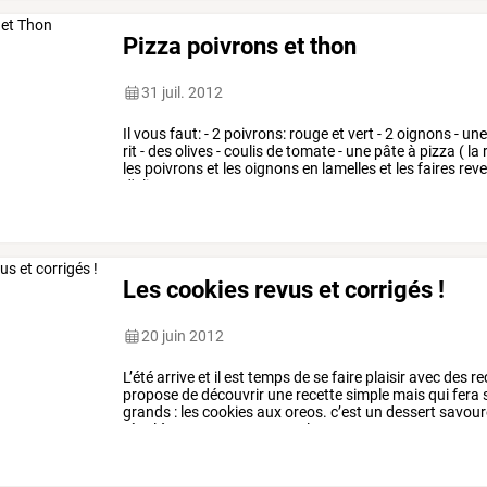
Pizza poivrons et thon
31 juil. 2012
Il
vous
faut:
-
2
poivrons:
rouge
et
vert
-
2
oignons
-
un
rit
-
des
olives
-
coulis
de
tomate
-
une
pâte
à
pizza
(
la
les
poivrons
et
les
oignons
en
lamelles
et
les
faires
reve
d'olives,
…
Les cookies revus et corrigés !
20 juin 2012
L’été
arrive
et
il
est
temps
de
se
faire
plaisir
avec
des
re
propose
de
découvrir
une
recette
simple
mais
qui
fera
grands
:
les
cookies
aux
oreos.
c’est
un
dessert
savour
régal
à
savourer
avec
une
glace
en
…