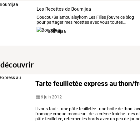
Les Recettes de Boumijaa
Coucou/Salamou'aleykom
Les
Filles
j'ouvre
ce
blog
pour
partager
mes
recettes
avec
vous
toutes
…
Boumijaa
 découvrir
Tarte feuilletée express au thon/f
6 juin 2012
Il
vous
faut:
-
une
pâte
feuilletée
-
une
boite
de
thon
lav
fromage
croque-monsieur
-
de
la
créme
fraiche
-
des
ol
pâte
feuilletée,
refermer
les
bords
avec
un
peu
de
jaun
de
créme
…