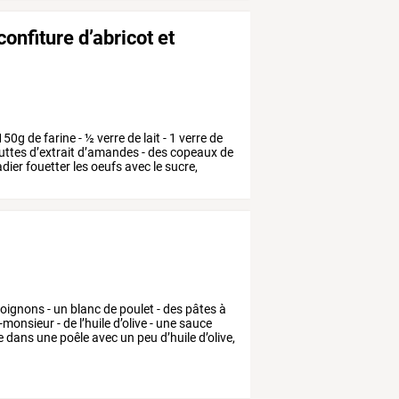
nfiture d’abricot et
150g
de
farine
-
½
verre
de
lait
-
1
verre
de
uttes
d’extrait
d’amandes
-
des
copeaux
de
adier
fouetter
les
oeufs
avec
le
sucre,
oignons
-
un
blanc
de
poulet
-
des
pâtes
à
-monsieur
-
de
l’huile
d’olive
-
une
sauce
e
dans
une
poêle
avec
un
peu
d’huile
d’olive,