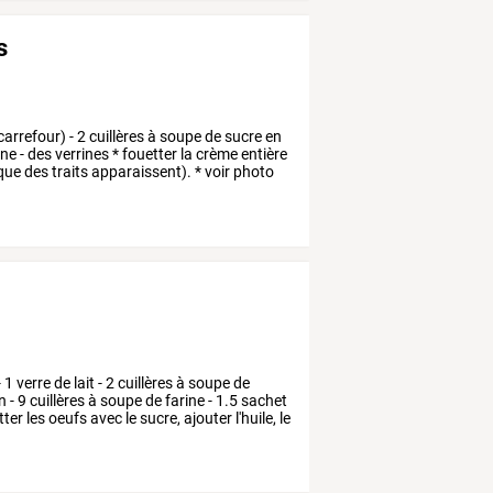
s
carrefour)
-
2
cuillères
à
soupe
de
sucre
en
ine
-
des
verrines
*
fouetter
la
crème
entière
que
des
traits
apparaissent).
*
voir
photo
-
1
verre
de
lait
-
2
cuillères
à
soupe
de
n
-
9
cuillères
à
soupe
de
farine
-
1.5
sachet
tter
les
oeufs
avec
le
sucre,
ajouter
l'huile,
le