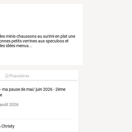
des minis chaussons au surimi en plat une
onnes petits verrines aux speculoos et
lles idées menus...
Populaires
- ma pause de mai/ juin 2026 - 2ème
ie
 août 2026
n Christy