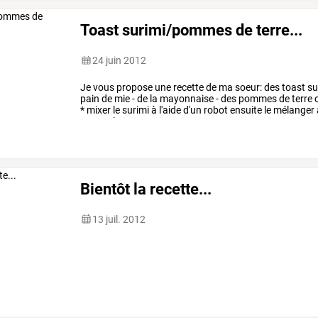
Toast surimi/pommes de terre...
24 juin 2012
Je
vous
propose
une
recette
de
ma
soeur:
des
toast
su
pain
de
mie
-
de
la
mayonnaise
-
des
pommes
de
terre
c
*
mixer
le
surimi
à
l'aide
d'un
robot
ensuite
le
mélanger
couper
les
…
Bientôt la recette...
13 juil. 2012