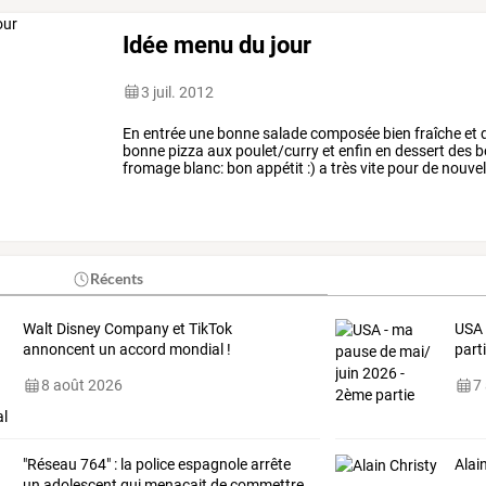
Idée menu du jour
3 juil. 2012
En entrée une bonne salade composée bien fraîche et 
bonne pizza aux poulet/curry et enfin en dessert des b
fromage blanc: bon appétit :) a très vite pour de nouve
Récents
Walt Disney Company et TikTok
USA 
annoncent un accord mondial !
part
8 août 2026
7
"Réseau
764"
:
la
police
espagnole
arrête
Alai
un
adolescent
qui
menaçait
de
commettre