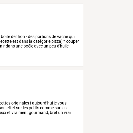
e
boite
de
thon
-
des
portions
de
vache
qui
recette
est
dans
la
catégorie
pizza)
*
couper
nir
dans
une
poêle
avec
un
peu
d'huile
cettes
originales
!
aujourd’hui
je
vous
son
effet
sur
les
petits
comme
sur
les
eux
et
vraiment
gourmand,
bref
un
vrai