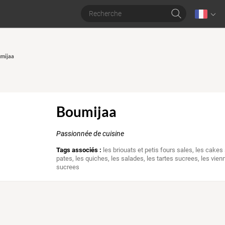
umijaa
Boumijaa
Passionnée de cuisine
Tags associés :
les briouats et petis fours sales
,
les cakes
pates
,
les quiches
,
les salades
,
les tartes sucrees
,
les vien
sucrees