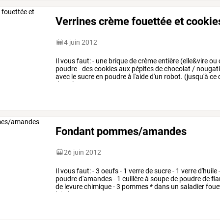
Verrines crème fouettée et cookie
4 juin 2012
Il
vous
faut:
-
une
brique
de
crème
entière
(elle&vire
ou
poudre
-
des
cookies
aux
pépites
de
chocolat
/
nougat
avec
le
sucre
en
poudre
à
l'aide
d'un
robot.
(jusqu'à
ce
dans
"recettes
…
Fondant pommes/amandes
26 juin 2012
Il
vous
faut:
-
3
oeufs
-
1
verre
de
sucre
-
1
verre
d'huile
poudre
d'amandes
-
1
cuillère
à
soupe
de
poudre
de
fla
de
levure
chimique
-
3
pommes
*
dans
un
saladier
foue
lait,
la
…