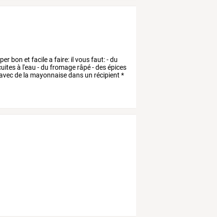
per
bon
et
facile
a
faire:
il
vous
faut:
-
du
uites
à
l'eau
-
du
fromage
râpé
-
des
épices
avec
de
la
mayonnaise
dans
un
récipient
*