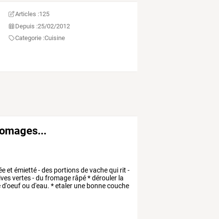
Articles :
125
Depuis :
25/02/2012
Categorie :
Cuisine
romages...
ée
et
émietté
-
des
portions
de
vache
qui
rit
-
ives
vertes
-
du
fromage
râpé
*
dérouler
la
e
d'oeuf
ou
d'eau.
*
etaler
une
bonne
couche