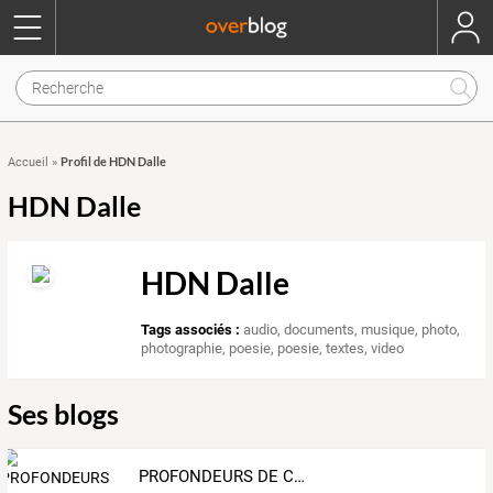
Profil de HDN Dalle
Accueil
»
HDN Dalle
HDN Dalle
Tags associés :
audio
,
documents
,
musique
,
photo
,
photographie
,
poesie
,
poesie
,
textes
,
video
Ses blogs
PROFONDEURS DE CHAMPS