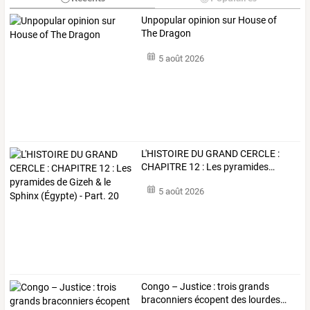
Unpopular opinion sur House of
The Dragon
5 août 2026
L'HISTOIRE
DU
GRAND
CERCLE
:
CHAPITRE
12
:
Les
pyramides
…
5 août 2026
Congo
–
Justice
:
trois
grands
braconniers
écopent
des
lourdes
…