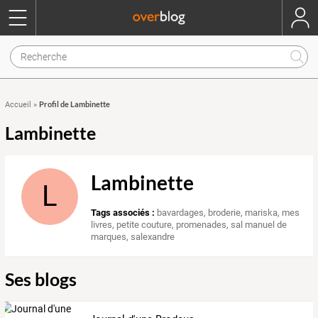
Profil de Lambinette
Accueil
»
Lambinette
Lambinette
L
Tags associés :
bavardages
,
broderie
,
mariska
,
mes
livres
,
petite couture
,
promenades
,
sal manuel de
marques
,
salexandre
Ses blogs