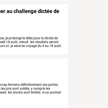
per au challenge dictée de
per,
je
prolonge
le
délai
pour
la
dictée
de
edi
18
août,
minuit.
les
résultats
seront
urs
ici.
je
serai
en
voyage
du
4
au
18
août.
scrap
fermera
définitivement
ses
portes.
s
les
prix
sont
soldés,
y
compris
les
aisir.
les
stocks
sont
limités.
si
un
pochoir