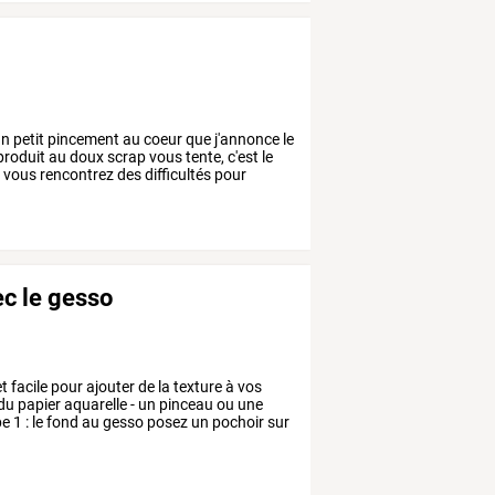
n
petit
pincement
au
coeur
que
j'annonce
le
produit
au
doux
scrap
vous
tente,
c'est
le
i
vous
rencontrez
des
difficultés
pour
ec le gesso
t
facile
pour
ajouter
de
la
texture
à
vos
du
papier
aquarelle
-
un
pinceau
ou
une
pe
1
:
le
fond
au
gesso
posez
un
pochoir
sur