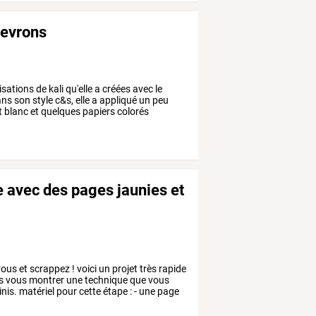
hevrons
isations
de
kali
qu'elle
a
créées
avec
le
ans
son
style
c&s,
elle
a
appliqué
un
peu
t
blanc
et
quelques
papiers
colorés
rie avec des pages jaunies et
ous
et
scrappez
!
voici
un
projet
très
rapide
s
vous
montrer
une
technique
que
vous
nis.
matériel
pour
cette
étape
:
-
une
page