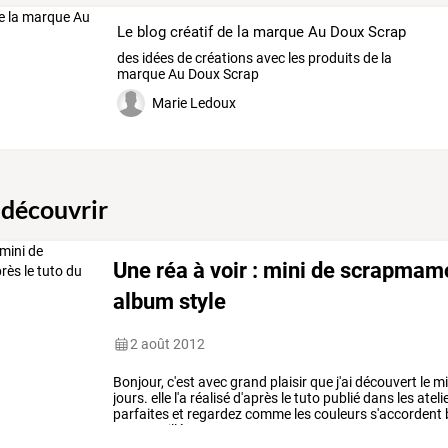
Le blog créatif de la marque Au Doux Scrap
des idées de créations avec les produits de la
marque Au Doux Scrap
Marie Ledoux
 découvrir
Une réa à voir : mini de scrapmamo
album style
2 août 2012
Bonjour,
c'est
avec
grand
plaisir
que
j'ai
découvert
le
mi
jours.
elle
l'a
réalisé
d'après
le
tuto
publié
dans
les
ateli
parfaites
et
regardez
comme
les
couleurs
s'accordent
est
travaillé
avec
…