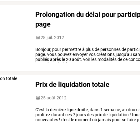
Prolongation du délai pour partici
page
28 juil. 2012
Bonjour,
pour
permettre
à
plus
de
personnes
de
partici
page.
vous
pouvez
envoyer
vos
créations
jusqu'au
sam
publiés
après
le
20
août.
voir
les
modalités
de
ce
conco
je
ne
répondrai
donc
pas
…
Prix de liquidation totale
25 août 2012
C'est
la
dernière
ligne
droite,
dans
1
semaine,
au
doux
profitez
durant
ces
7
jours
des
prix
de
liquidation
!
tou
nouveautés
!
c'est
le
moment
où
jamais
pour
se
faire
pl
qui
vous
plait
n'est
plus
…