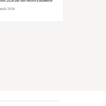
ition
2026
bat
son
record
d'audience
 août 2026