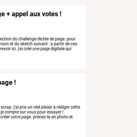
e + appel aux votes !
ection
du
challenge
dictée
de
page.
pour
inson
et
du
sketch
suivant
:
a
partir
de
ces
revoir
ici.
j'ai
créé
une
page
digitale
qui
page !
scrap.
j’ai
pris
un
réel
plaisir
à
rédiger
cette
je
compte
sur
vous
pour
essayer
!
créer
votre
page.
prenez-la
en
photo
et