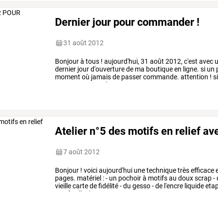
Dernier jour pour commander !
31 août 2012
Bonjour
à
tous
!
aujourd'hui,
31
août
2012,
c'est
avec
u
dernier
jour
d'ouverture
de
ma
boutique
en
ligne.
si
un
moment
où
jamais
de
passer
commande.
attention
!
s
passer
commande
…
Atelier n°5 des motifs en relief av
7 août 2012
Bonjour
!
voici
aujourd'hui
une
technique
très
efficace
e
pages.
matériel
:
-
un
pochoir
à
motifs
au
doux
scrap
-
vieille
carte
de
fidélité
-
du
gesso
-
de
l'encre
liquide
eta
une
feuille
de
…