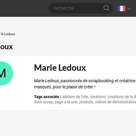
rie Ledoux
doux
Marie Ledoux
M
Marie Ledoux, passionnée de scrapbooking et créatrice
masques, pour le plaisir de créer !
Tags associés :
ateliers de l'ete
,
creations
,
creations de la d
doux scrap
,
page a la une
,
produits
,
videos de demonstratio