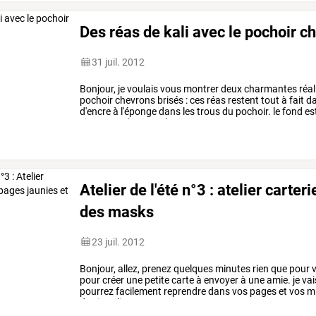
Des réas de kali avec le pochoir c
31 juil. 2012
Bonjour,
je
voulais
vous
montrer
deux
charmantes
réal
pochoir
chevrons
brisés
:
ces
réas
restent
tout
à
fait
d
d'encre
à
l'éponge
dans
les
trous
du
pochoir.
le
fond
es
viennent
rehausser
le
tout
et
…
Atelier de l'été n°3 : atelier carte
des masks
23 juil. 2012
Bonjour,
allez,
prenez
quelques
minutes
rien
que
pour
v
pour
créer
une
petite
carte
à
envoyer
à
une
amie.
je
vai
pourrez
facilement
reprendre
dans
vos
pages
et
vos
mi
de
vieux
livre
…