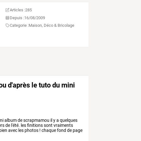
Articles :
285
Depuis :
16/08/2009
Categorie :
Maison, Déco & Bricolage
u d'après le tuto du mini
ni
album
de
scrapmamou
il
y
a
quelques
ers
de
l'été.
les
finitions
sont
vraiments
bien
avec
les
photos
!
chaque
fond
de
page