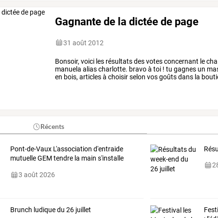
Gagnante de la dictée de page
31 août 2012
Bonsoir, voici les résultats des votes concernant le ch
manuela alias charlotte. bravo à toi ! tu gagnes un ma
en bois, articles à choisir selon vos goûts dans la bouti
Récents
Pont-de-Vaux
L'association
d'entraide
Résu
mutuelle
GEM
tendre
la
main
s'installe
28
rue
…
3 août 2026
Brunch ludique du 26 juillet
Fest