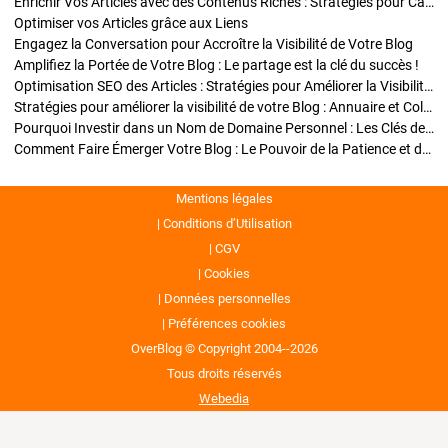
Enrichir Vos Articles avec des Contenus Riches : Stratégies pour Captiver et Optimiser
Optimiser vos Articles grâce aux Liens
Engagez la Conversation pour Accroître la Visibilité de Votre Blog
Amplifiez la Portée de Votre Blog : Le partage est la clé du succès !
Optimisation SEO des Articles : Stratégies pour Améliorer la Visibilité de Votre Blog
Stratégies pour améliorer la visibilité de votre Blog : Annuaire et Collaborations
Pourquoi Investir dans un Nom de Domaine Personnel : Les Clés de la Réussite de Votre Blog
Comment Faire Émerger Votre Blog : Le Pouvoir de la Patience et de la Persévérance
Mentions légales
Conditions d’Utilisation
CGV
Cookies
Données personnelles
Préférences cookies
OverBlog © Copyright 2004--2026
Tous droits réservés
Webedia