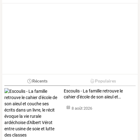
Récents
Populaires
Escoulis
-
La
famille
retrouve
le
cahier
d'école
de
son
aïeul
et
…
8 août 2026