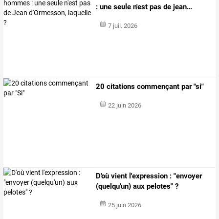
:
une
seule
n'est
pas
de
jean
…
7 juil. 2026
20 citations commençant par "si"
22 juin 2026
D'où vient l'expression : "envoyer
(quelqu'un) aux pelotes" ?
25 juin 2026