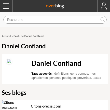
Profil de Daniel Confland
Accueil
»
Daniel Confland
Daniel Confland
Tags associés :
definitions
,
gens connus
,
mes
aphorismes
,
pensees poetiques
,
proverbes
,
textes
Ses blogs
Citons-precis.com