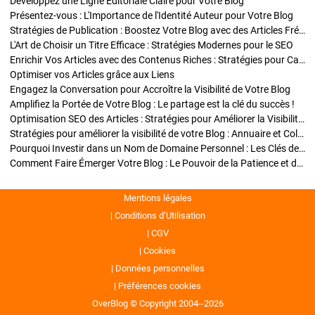
Développez une Ligne Éditoriale Claire pour Votre Blog
Présentez-vous : L'Importance de l'Identité Auteur pour Votre Blog
Stratégies de Publication : Boostez Votre Blog avec des Articles Fréquents et Exclusifs
L'Art de Choisir un Titre Efficace : Stratégies Modernes pour le SEO
Enrichir Vos Articles avec des Contenus Riches : Stratégies pour Captiver et Optimiser
Optimiser vos Articles grâce aux Liens
Engagez la Conversation pour Accroître la Visibilité de Votre Blog
Amplifiez la Portée de Votre Blog : Le partage est la clé du succès !
Optimisation SEO des Articles : Stratégies pour Améliorer la Visibilité de Votre Blog
Stratégies pour améliorer la visibilité de votre Blog : Annuaire et Collaborations
Pourquoi Investir dans un Nom de Domaine Personnel : Les Clés de la Réussite de Votre Blog
Comment Faire Émerger Votre Blog : Le Pouvoir de la Patience et de la Persévérance
Mentions légales
Conditions d’Utilisation
CGV
Cookies
Données personnelles
Préférences cookies
OverBlog © Copyright 2004--2026